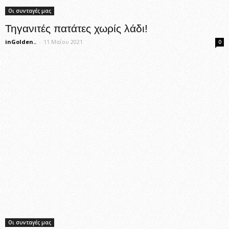
Οι συνταγές μας
Τηγανιτές πατάτες χωρίς λάδι!
inGolden..
-
11 Μαΐου 2021
0
Οι συνταγές μας