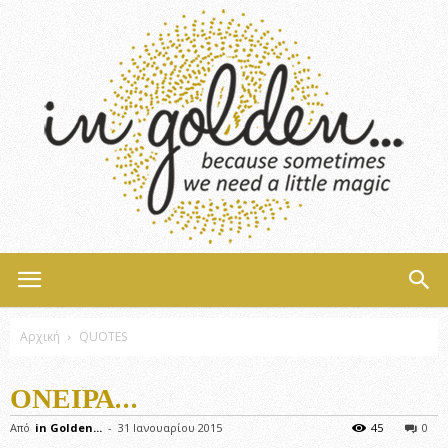
InGolden
Αρχική
QUOTES
ΌΝΕΙΡΑ…
Από
in Golden...
-
31 Ιανουαρίου 2015
45
0