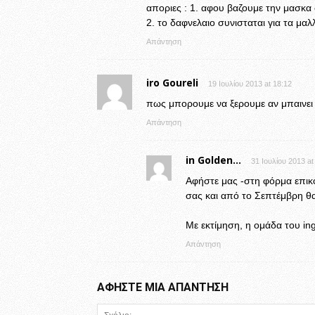
αποριες : 1. αφου βαζουμε την μασκα
2. το δαφνελαιο συνισταται για τα μαλ
Απάντηση
iro Goureli
19 Ιουλίου 2013 at 18:12
πως μπορουμε να ξερουμε αν μπαινει
Απάντηση
in Golden...
31 Ιουλίου 2013 at
Αφήστε μας -στη φόρμα επικο
σας και από το Σεπτέμβρη θ
Με εκτίμηση, η ομάδα του in
Απάντηση
ΑΦΗΣΤΕ ΜΙΑ ΑΠΑΝΤΗΣΗ