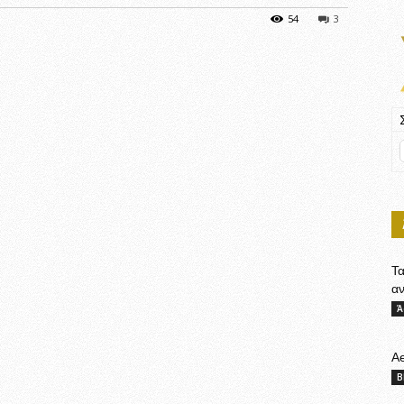
54
3
Τ
α
Ά
Ae
B