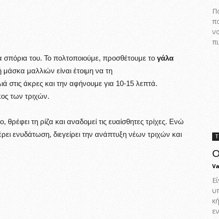
Πο
π
ν
πι
α σπόρια του. Το πολτοποιούμε, προσθέτουμε το
γάλα
 μάσκα μαλλιών είναι έτοιμη να τη
 στις άκρες και την αφήνουμε για 10-15 λεπτά.
κος των τριχών.
, θρέφει τη ρίζα και αναδομεί τις ευαίσθητες τρίχες. Ενώ
ρει ενυδάτωση, διεγείρει την ανάπτυξη νέων τριχών και
Τ
Ο
Va
Εί
υ
κ
ε