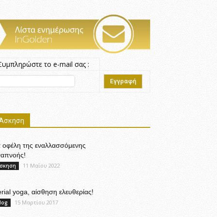
Συμπληρώστε το e-mail σας :
Άσκηση
α οφέλη της εναλλασσόμενης
ναπνοής!
11 Μαΐου 2022
σκηση
rial yoga, αίσθηση ελευθερίας!
15 Μαρτίου 2017
log