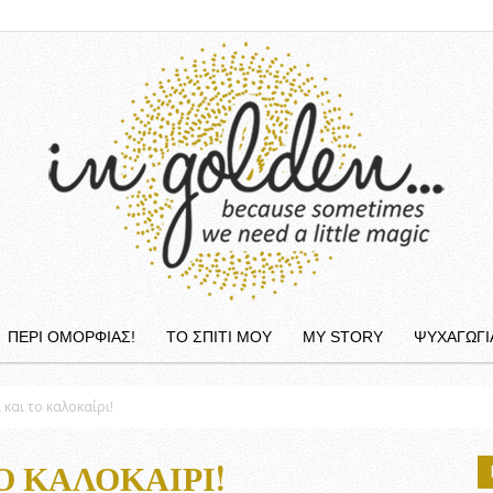
ΠΕΡΙ ΟΜΟΡΦΙΆΣ!
ΤΟ ΣΠΙΤΙ ΜΟΥ
MY STORY
ΨΥΧΑΓΩΓΙ
InGolden
 και το καλοκαίρι!
Ο ΚΑΛΟΚΑΊΡΙ!