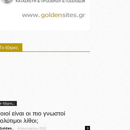
Το ήξερες;
ο ήξερες;;;
οιοί είναι οι πιο γνωστοί
ολύτιμοι λίθοι;
Golden..
-
4 Ιανουαρίου 2022
0