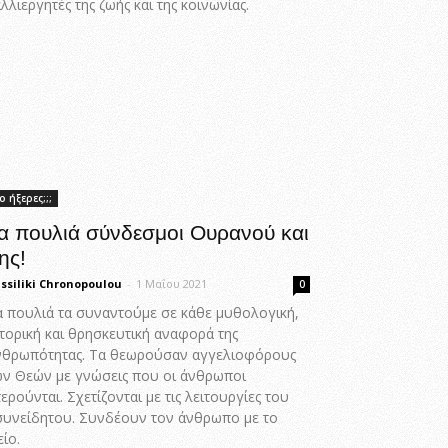
λλιεργητές της ζωής και της κοινωνίας.
ο ήξερες;;;
α πουλιά σύνδεσμοι Ουρανού και
ης!
ssiliki Chronopoulou
-
1 Μαΐου 2021
0
α πουλιά τα συναντούμε σε κάθε μυθολογική,
τορική και θρησκευτική αναφορά της
νθρωπότητας. Τα θεωρούσαν αγγελιοφόρους
ων Θεών με γνώσεις που οι άνθρωποι
ερούνται. Σχετίζονται με τις λειτουργίες του
συνείδητου. Συνδέουν τον άνθρωπο με το
ίο.