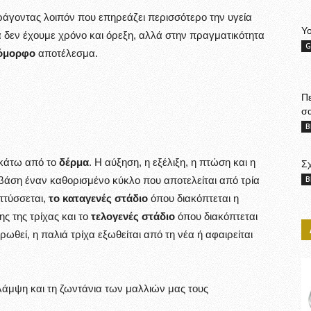
ράγοντας λοιπόν που επηρεάζει περισσότερο την υγεία
Yo
νά δεν έχουμε χρόνο και όρεξη, αλλά στην πραγματικότητα
G
όμορφο
αποτέλεσμα.
Πε
σα
B
 κάτω από το
δέρμα
. Η αύξηση, η εξέλιξη, η πτώση και η
Σχ
B
 βάση έναν καθορισμένο κύκλο που αποτελείται από τρία
πτύσσεται,
το καταγενές στάδιο
όπου διακόπτεται η
ης της τρίχας και το
τελογενές στάδιο
όπου διακόπτεται
θεί, η παλιά τρίχα εξωθείται από τη νέα ή αφαιρείται
άμψη και τη ζωντάνια των μαλλιών μας τους