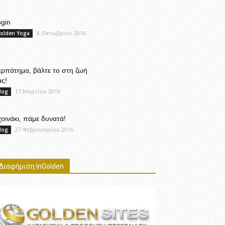
gin
8 Οκτωβρίου 2016
olden Yoga
ρπάτημα, βάλτε το στη ζωή
ς!
17 Μαρτίου 2016
log
οινάκι, πάμε δυνατά!
27 Φεβρουαρίου 2016
log
Διαφήμιση InGolden