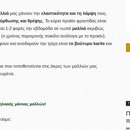
λλιά
μας χάνουν την
ελαστικότητα και τη λάμψη
τους.
νόρθωσης
και θρέψης
. Το κύριο προϊόν φροντίδας είναι
ται 1-2 φορές την εβδομάδα σε νωπά
μαλλιά
ακριβώς
 (ο χρόνος παραμονής ποικίλει ανάλογα με το προιόν).
ουν και αναδομούν την τρίχα είναι
το βούτυρο karite
και
μα που τοποθετούνται στις άκρες των μαλλιών μας
τωμένα.
Τ
τηλιακής μάσκας μαλλιών!
Π
τούμε:
π
in