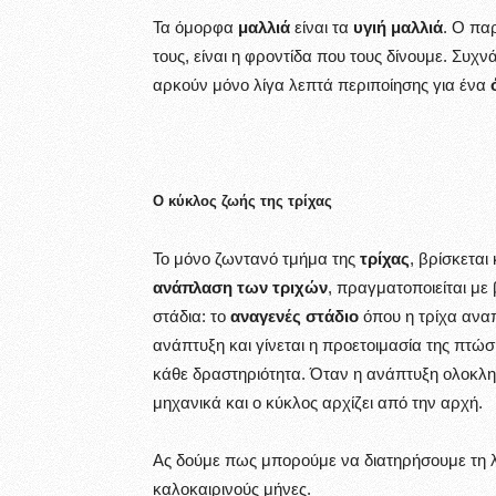
Τα όμορφα
μαλλιά
είναι τα
υγιή μαλλιά
. Ο πα
τους, είναι η φροντίδα που τους δίνουμε. Συχ
αρκούν μόνο λίγα λεπτά περιποίησης για ένα
Ο κύκλος ζωής της τρίχας
Το μόνο ζωντανό τμήμα της
τρίχας
, βρίσκεται
ανάπλαση των τριχών
, πραγματοποιείται με
στάδια: το
αναγενές στάδιο
όπου η τρίχα ανα
ανάπτυξη και γίνεται η προετοιμασία της πτώσ
κάθε δραστηριότητα. Όταν η ανάπτυξη ολοκληρω
μηχανικά και ο κύκλος αρχίζει από την αρχή.
Ας δούμε πως μπορούμε να διατηρήσουμε τη λ
καλοκαιρινούς μήνες.