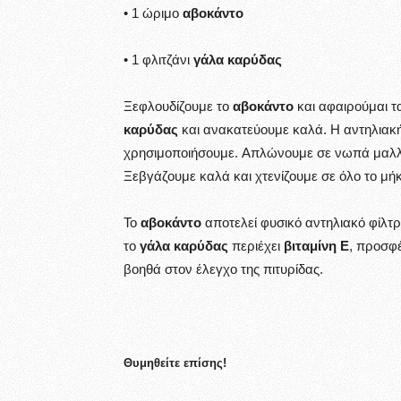
• 1 ώριμο
αβοκάντο
• 1 φλιτζάνι
γάλα καρύδας
Ξεφλουδίζουμε το
αβοκάντο
και αφαιρούμαι τ
καρύδας
και ανακατεύουμε καλά. Η αντηλιακή
χρησιμοποιήσουμε. Απλώνουμε σε νωπά μαλλιά
Ξεβγάζουμε καλά και χτενίζουμε σε όλο το μή
Το
αβοκάντο
αποτελεί φυσικό αντηλιακό φίλτρο
το
γάλα καρύδας
περιέχει
βιταμίνη E
, προσφέ
βοηθά στον έλεγχο της πιτυρίδας.
Θυμηθείτε επίσης!