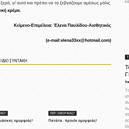
κα
ξερά, γι’ αυτό και πρέπει να τα ξεβγάζουμε αμέσως μόλις
ική κρέμα.
Κείμενο-Επιμέλεια: Έλενα Παυλίδου-Αισθητικός
(e-mail:elena33xx@hotmail.com)
Τ
 ΙΔΙΟ ΣΥΝΤΑΚΗ
Τ
Γ
Va
Τ
ισ
α
τ
ΙΆΣ!
ΠΕΡΙ ΟΜΟΡΦΙΆΣ!
στ
α
 μάσκες ομορφιάς!
Πατάτα.. προιόν ομορφιάς!
Θε