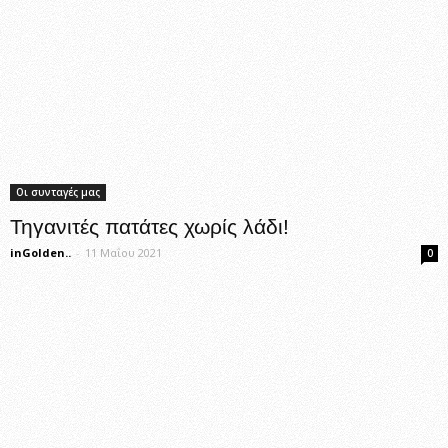
Οι συνταγές μας
Τηγανιτές πατάτες χωρίς λάδι!
inGolden..
-
11 Μαΐου 2021
0