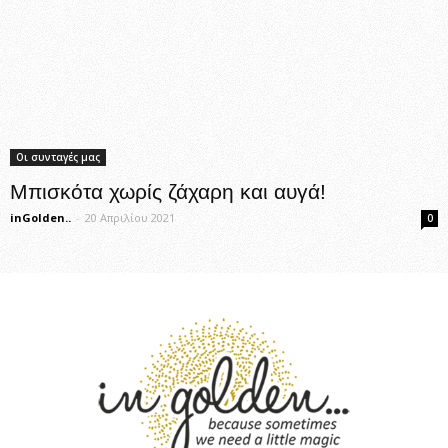
Οι συνταγές μας
Μπισκότα χωρίς ζάχαρη και αυγά!
inGolden..
-
20 Απριλίου 2021
0