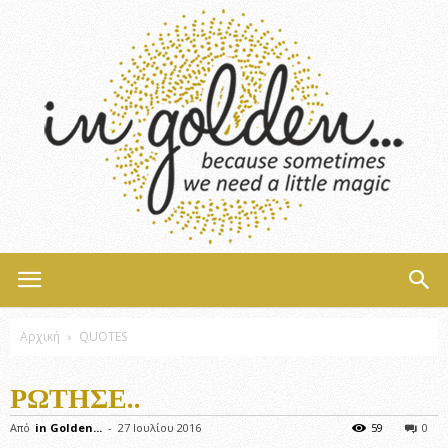
InGolden
Αρχική
QUOTES
ΡΏΤΗΣΕ..
Από
in Golden...
-
27 Ιουλίου 2016
59
0