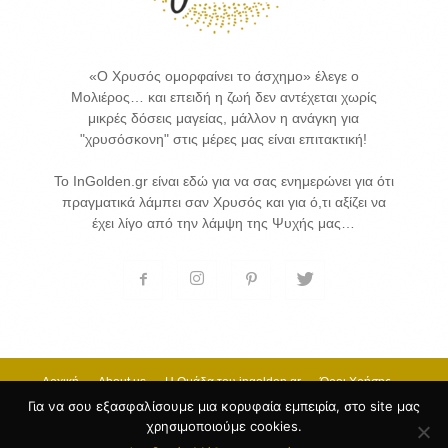
«Ο Χρυσός ομορφαίνει το άσχημο» έλεγε ο
Μολιέρος… και επειδή η ζωή δεν αντέχεται χωρίς
μικρές δόσεις μαγείας, μάλλον η ανάγκη για
"χρυσόσκονη" στις μέρες μας είναι επιτακτική!
Το InGolden.gr είναι εδώ για να σας ενημερώνει για ότι
πραγματικά λάμπει σαν Χρυσός και για ό,τι αξίζει να
έχει λίγο από την λάμψη της Ψυχής μας…
Αρχική
About us
H Ομάδα του ingolden.gr
Όροι Χρήσης
Επικοινωνία
Για να σου εξασφαλίσουμε μια κορυφαία εμπειρία, στο site μας
χρησιμοποιούμε cookies.
© 2017 INGOLDEN.GR - HOSTING & CREATE BY
Κατασκευή Ιστοσελίδων
by