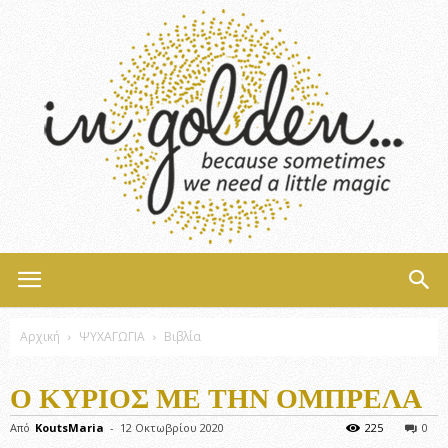
InGolden
Αρχική
ΨΥΧΑΓΩΓΙΑ
Βιβλία
Ο ΚΎΡΙΟΣ ΜΕ ΤΗΝ ΟΜΠΡΈΛΑ
Από
KoutsMaria
-
12 Οκτωβρίου 2020
225
0