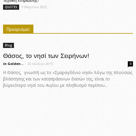
Τεχνική επιβίωσης!
9 Μαρτίου 2022
QUOTES
Προορισμοί
Blog
Θάσος, το νησί των Σειρήνων!
in Golden...
-
20 Ιουλίου 2015
0
Η Θάσος, γνωστή ως το «Σμαραγδένιο νησί» λόγω της πλούσιας
βλάστησης και των καταπράσινων δασών της, είναι το
βορειότερο νησί του Αιγίου με πληθυσμό περίπου...