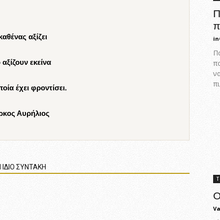
Π
π
καθένας αξίζει
in
Πο
 αξίζουν εκείνα
π
ν
πι
ποία έχει φροντίσει.
ρκος Αυρήλιος
 ΙΔΙΟ ΣΥΝΤΑΚΗ
Τ
Ο
Va