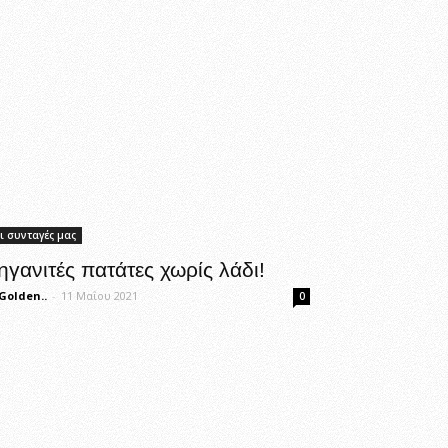
ι συνταγές μας
ηγανιτές πατάτες χωρίς λάδι!
Golden..
-
11 Μαΐου 2021
0