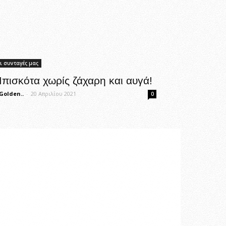
ι συνταγές μας
πισκότα χωρίς ζάχαρη και αυγά!
Golden..
-
20 Απριλίου 2021
0