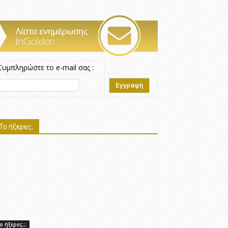
Συμπληρώστε το e-mail σας :
Το ήξερες;
ο ήξερες;;;