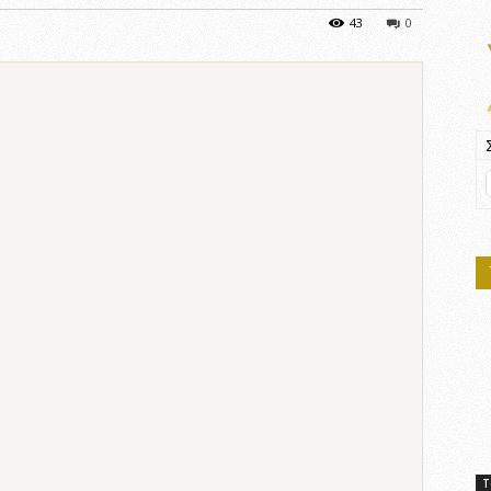
43
0
Τ