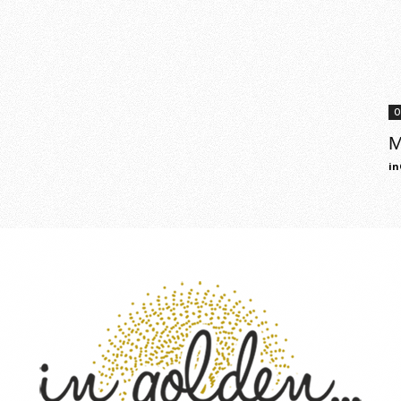
Ο
Μ
in