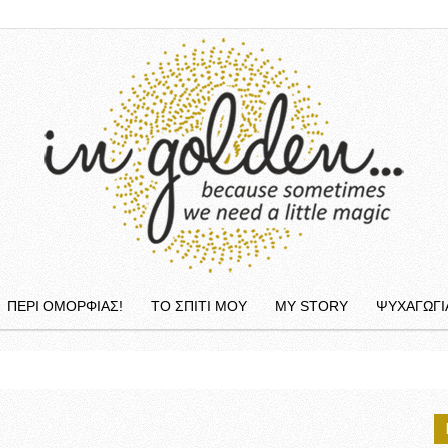
ΠΕΡΙ ΟΜΟΡΦΙΆΣ!
ΤΟ ΣΠΙΤΙ ΜΟΥ
MY STORY
ΨΥΧΑΓΩΓΙ
InGolden