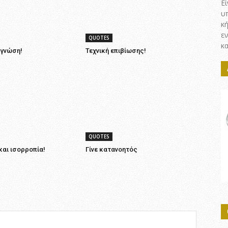
Εί
υ
κ
ε
QUOTES
κα
 γνώση!
Τεχνική επιβίωσης!
QUOTES
και ισορροπία!
Γίνε κατανοητός