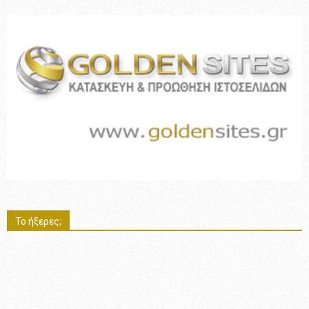
Το ήξερες;