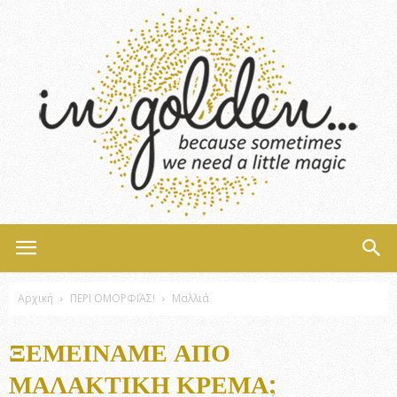
InGolden
Αρχική
ΠΕΡΙ ΟΜΟΡΦΙΆΣ!
Μαλλιά
ΞΕΜΕΊΝΑΜΕ ΑΠΌ
ΜΑΛΑΚΤΙΚΉ ΚΡΈΜΑ;