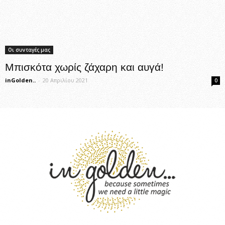
Οι συνταγές μας
Μπισκότα χωρίς ζάχαρη και αυγά!
inGolden..
-
20 Απριλίου 2021
0