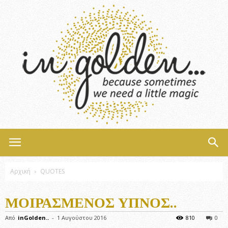
InGolden
Αρχική
QUOTES
ΜΟΙΡΑΣΜΈΝΟΣ ΎΠΝΟΣ..
Από
inGolden..
-
1 Αυγούστου 2016
810
0