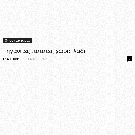
Οι συνταγές μας
Τηγανιτές πατάτες χωρίς λάδι!
inGolden..
-
11 Μαΐου 2021
0