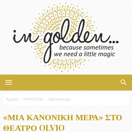
InGolden
Αρχική
ΨΥΧΑΓΩΓΙΑ
Προτείνουμε
«ΜΙΑ ΚΑΝΟΝΙΚΉ ΜΈΡΑ» ΣΤΟ
ΘΈΑΤΡΟ OLVIO