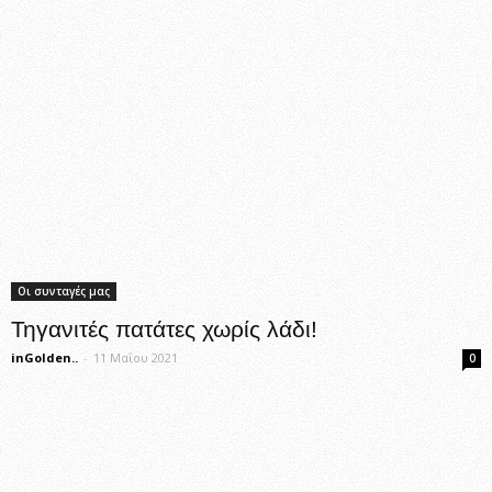
Οι συνταγές μας
Τηγανιτές πατάτες χωρίς λάδι!
inGolden..
-
11 Μαΐου 2021
0