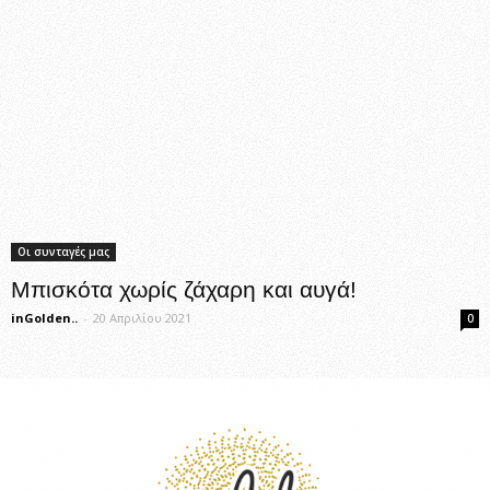
Οι συνταγές μας
Μπισκότα χωρίς ζάχαρη και αυγά!
inGolden..
-
20 Απριλίου 2021
0