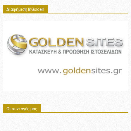
Διαφήμιση InGolden
Οι συνταγές μας