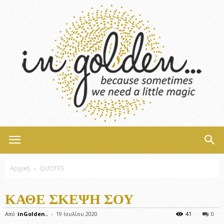
InGolden
Αρχική
QUOTES
ΚΆΘΕ ΣΚΈΨΗ ΣΟΥ
Από
inGolden..
-
19 Ιουλίου 2020
41
0