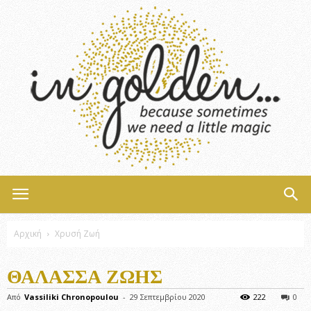
InGolden
Αρχική
Χρυσή Ζωή
ΘΆΛΑΣΣΑ ΖΩΉΣ
Από
Vassiliki Chronopoulou
-
29 Σεπτεμβρίου 2020
222
0