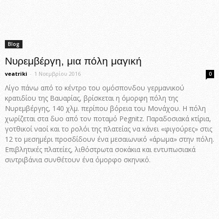
Blog
Νυρεμβέργη, μια πόλη μαγική
veatriki
-
1 Νοεμβρίου 2016
0
Λίγο πάνω από το κέντρο του ομόσπονδου γερμανικού
κρατιδίου της Βαυαρίας, βρίσκεται η όμορφη πόλη της
Νυρεμβέργης, 140 χλμ. περίπου βόρεια του Μονάχου. Η πόλη
χωρίζεται στα δυο από τον ποταμό Pegnitz. Παραδοσιακά κτίρια,
γοτθικοί ναοί και το ρολόι της πλατείας να κάνει «φιγούρες» στις
12 το μεσημέρι προσδίδουν ένα μεσαιωνικό «άρωμα» στην πόλη.
Επιβλητικές πλατείες, λιθόστρωτα σοκάκια και εντυπωσιακά
σιντριβάνια συνθέτουν ένα όμορφο σκηνικό.