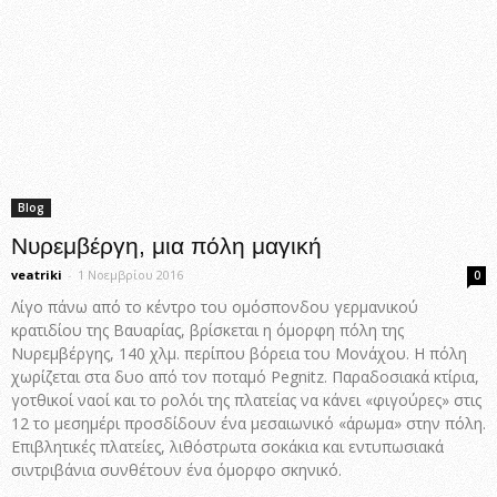
Blog
Νυρεμβέργη, μια πόλη μαγική
veatriki
-
1 Νοεμβρίου 2016
0
Λίγο πάνω από το κέντρο του ομόσπονδου γερμανικού
κρατιδίου της Βαυαρίας, βρίσκεται η όμορφη πόλη της
Νυρεμβέργης, 140 χλμ. περίπου βόρεια του Μονάχου. Η πόλη
χωρίζεται στα δυο από τον ποταμό Pegnitz. Παραδοσιακά κτίρια,
γοτθικοί ναοί και το ρολόι της πλατείας να κάνει «φιγούρες» στις
12 το μεσημέρι προσδίδουν ένα μεσαιωνικό «άρωμα» στην πόλη.
Επιβλητικές πλατείες, λιθόστρωτα σοκάκια και εντυπωσιακά
σιντριβάνια συνθέτουν ένα όμορφο σκηνικό.