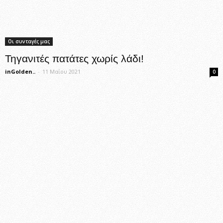
Οι συνταγές μας
Τηγανιτές πατάτες χωρίς λάδι!
inGolden..
-
11 Μαΐου 2021
0