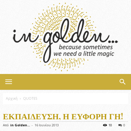
InGolden
Αρχική
QUOTES
ΕΚΠΑΊΔΕΥΣΗ, Η ΕΎΦΟΡΗ ΓΗ!
Από
in Golden...
-
16 Ιουνίου 2013
10
0