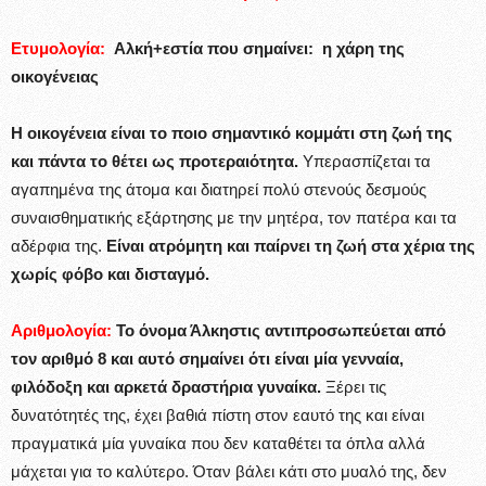
Ετυμολογία:
Αλκή+εστία που σημαίνει: η χάρη της
οικογένειας
Η οικογένεια είναι το ποιο σημαντικό κομμάτι στη ζωή της
και πάντα το θέτει ως προτεραιότητα.
Υπερασπίζεται τα
αγαπημένα της άτομα και διατηρεί πολύ στενούς δεσμούς
συναισθηματικής εξάρτησης με την μητέρα, τον πατέρα και τα
αδέρφια της.
Είναι ατρόμητη και παίρνει τη ζωή στα χέρια της
χωρίς φόβο και δισταγμό.
Αριθμολογία:
Το όνομα Άλκηστις αντιπροσωπεύεται από
τον αριθμό 8 και αυτό σημαίνει ότι είναι μία γενναία,
φιλόδοξη και αρκετά δραστήρια γυναίκα.
Ξέρει τις
δυνατότητές της, έχει βαθιά πίστη στον εαυτό της και είναι
πραγματικά μία γυναίκα που δεν καταθέτει τα όπλα αλλά
μάχεται για το καλύτερο. Όταν βάλει κάτι στο μυαλό της, δεν