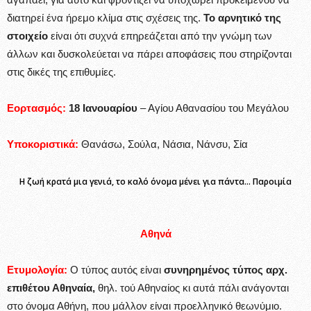
διατηρεί ένα ήρεμο κλίμα στις σχέσεις της.
Το αρνητικό της
στοιχείο
είναι ότι συχνά επηρεάζεται από την γνώμη των
άλλων και δυσκολεύεται να πάρει αποφάσεις που στηρίζονται
στις δικές της επιθυμίες.
Εορτασμός:
18 Ιανουαρίου
– Αγίου Αθανασίου του Μεγάλου
Υποκοριστικά:
Θανάσω, Σούλα, Νάσια, Νάνσυ, Σία
Η ζωή κρατά μια γενιά, το καλό όνομα μένει για πάντα… Παροιμία
Αθηνά
Ετυμολογία:
Ο τύπος αυτός είναι
συνηρημένος τύπος αρχ.
επιθέτου Αθηναία,
θηλ. τού Αθηναίος κι αυτά πάλι ανάγονται
στο όνομα Αθήνη, που μάλλον είναι προελληνικό θεωνύμιο.