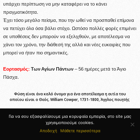
υπάρχει περίπτωση να μην καταφέρει να το κάνει
πραγματικότητα.
Έχει τόσο μεγάλο πείσμα, που την ωθεί να προσπαθεί επίμονα
να πετύχει όλα όσα βάλει στόχο. Ωστόσο πολλές φορές επιμένει
σε υποθέσεις δεν μπορούν να εξελιχθούν, με αποτέλεσμα να
χάνει τον χρόνο, την διάθεσή της αλλά και νέες ευκαιρίες που
μπορεί να ήταν πιο σημαντικές.
Εορτασμός:
Των Αγίων Πάντων
– 56 ημέρες μετά το Άγιο
Πάσχα.
Φύση είναι ένα καλό όνομα για ένα αποτέλεσμα η αιτία του
οποίου είναι ο Θεός. William Cowper, 1731-1800, Άγγλος ποιητής
Για να σου εξασφαλίσουμε μια κορυφαία εμπειρία, στο site μας
χρησιμοποιούμε cookies.
Αλκμήνη
Αποδοχή
Μάθετε περισσότερα
Ετυμολογία:
αλκή + μήνη από τη δύναμη και τη σελήνη που