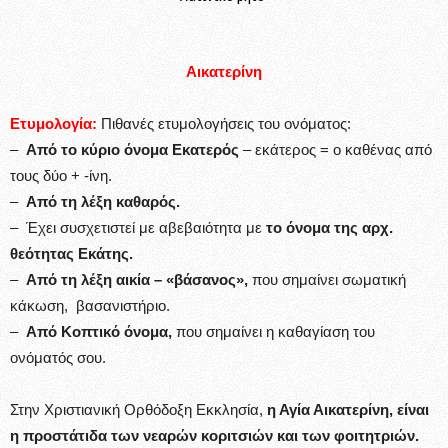
Αικατερίνη
Ετυμολογία:
Πιθανές ετυμολογήσεις του ονόματος:
–
Από το κύριο όνομα Εκατερός
– εκάτερος = ο καθένας από
τους δύο + -ίνη.
–
Από τη λέξη καθαρός.
– Έχει συσχετιστεί με αβεβαιότητα με
το όνομα της αρχ.
θεότητας Εκάτης.
–
Από τη λέξη αικία – «βάσανος»,
που σημαίνει σωματική
κάκωση, βασανιστήριο.
–
Από Κοπτικό όνομα,
που σημαίνει η καθαγίαση του
ονόματός σου.
Στην Χριστιανική Ορθόδοξη Εκκλησία,
η Αγία Αικατερίνη, είναι
η προστάτιδα των νεαρών κοριτσιών και των φοιτητριών.