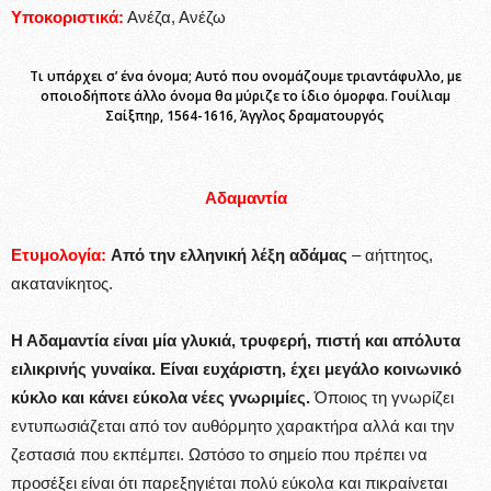
Υποκοριστικά:
Ανέζα, Ανέζω
Τι υπάρχει σ’ ένα όνομα; Αυτό που ονομάζουμε τριαντάφυλλο, με
οποιοδήποτε άλλο όνομα θα μύριζε το ίδιο όμορφα. Γουίλιαμ
Σαίξπηρ, 1564-1616, Άγγλος δραματουργός
Αδαμαντία
Ετυμολογία:
Από την ελληνική λέξη αδάμας
– αήττητος,
ακατανίκητος.
Η Αδαμαντία είναι μία γλυκιά, τρυφερή, πιστή και απόλυτα
ειλικρινής γυναίκα. Είναι ευχάριστη, έχει μεγάλο κοινωνικό
κύκλο και κάνει εύκολα νέες γνωριμίες.
Όποιος τη γνωρίζει
εντυπωσιάζεται από τον αυθόρμητο χαρακτήρα αλλά και την
ζεστασιά που εκπέμπει. Ωστόσο το σημείο που πρέπει να
προσέξει είναι ότι παρεξηγιέται πολύ εύκολα και πικραίνεται