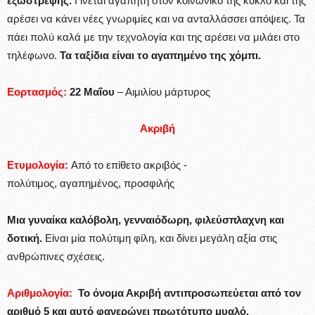
εξωστρεφής.
Γίνεται αγαπητή στον κοινωνικό της κύκλο και της
αρέσει να κάνει νέες γνωριμίες και να ανταλλάσσει απόψεις. Τα
πάει πολύ καλά με την τεχνολογία και της αρέσει να μιλάει στο
τηλέφωνο.
Τα ταξίδια είναι το αγαπημένο της χόμπι.
Εορτασμός:
22 Μαΐου
– Αιμιλίου μάρτυρος
Ακριβή
Ετυμολογία:
Από το επίθετο ακριβός -
πολύτιμος, αγαπημένος, προσφιλής
Μια γυναίκα καλόβολη, γενναιόδωρη, φιλεύσπλαχνη και
δοτική.
Είναι μία πολύτιμη φίλη, και δίνει μεγάλη αξία στις
ανθρώπινες σχέσεις.
Αριθμολογία:
Το όνομα Ακριβή αντιπροσωπεύεται από τον
αριθμό 5 και αυτό φανερώνει πρωτότυπο μυαλό,