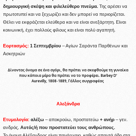
δημιουργική σκέψη και φιλελεύθερο πνεύμα.
Της αρέσει να
πρωτοτυπεί και να ξεχωρίζει και δεν μπορεί να περιορίζεται.
Θέλει να εκφράζεται ελεύθερα και να είναι ανεξάρτητη. Είναι
κοινωνική, έχει πολλούς φίλους και είναι πολύ αγαπητή.
Εορτασμός:
1 Σεπτεμβρίου
– Αγίων Σαράντα Παρθένων και
Ασκητριών
Δίνοντας όνομα σε ένα αγόρι, θα πρέπει να σκεφθούμε τη γυναίκα
που κάποια μέρα θα πρέπει να το προφέρει. Barbey D’
Aurevilly, 1808-1889, Γάλλος συγγραφέας
Αλεξάνδρα
Ετυμολογία:
αλέξω
– αποκρούω, προστατεύω
+ ανήρ
– γεν.
ανδρός.
Αυτός/ή που προστατεύει τους ανθρώπους.
Το όνομα Αλέξανδρος είναι πανάρχαιο, καθώς απαντά ήδη στα