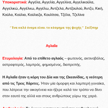
Υποκοριστικά:
Αγγέλα, Αγγελία, Αγγελίνα, Αγγελικούλα,
Αγγελικώ, Αγγέλκω, Αγγέλω, Άντζελα, Αντζουλού, Άντζυ, Κική,
Κούλα, Κούλια, Κούλιεζα, Κουλίτσα, Τζέλα, Τζελίνα
“
Ένα καλό όνομα είναι το κόσμημα της ψυχής ”
Σαίξπηρ
Αγλαΐα
Ετυμολογία:
Από το επίθετο αγλαός
– φωτεινός, ακτινοβόλος,
αστραφτερός, λαμπρός, φημισμένος, διαπρεπής.
Η Αγλαΐα ήταν η κόρη του Δία και της Ωκεανίδας, η νεότερη
από τις Τρεις Χάριτες.
Ήταν μία όμορφη και λαμπερή γυναίκα,
που λάτρευε την οικογένεια και ήξερε καλά τον τρόπο να δίνει
στον εαυτό της αλλά και στους ανθρώπους γύρω της χαρά.