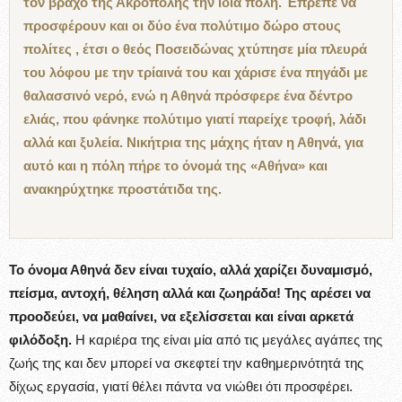
τον βράχο της Ακρόπολης την ίδια πόλη. Έπρεπε να
προσφέρουν και οι δύο ένα πολύτιμο δώρο στους
πολίτες , έτσι ο θεός Ποσειδώνας χτύπησε μία πλευρά
του λόφου με την τρίαινά του και χάρισε ένα πηγάδι με
θαλασσινό νερό, ενώ η Αθηνά πρόσφερε ένα δέντρο
ελιάς, που φάνηκε πολύτιμο γιατί παρείχε τροφή, λάδι
αλλά και ξυλεία. Νικήτρια της μάχης ήταν η Αθηνά, για
αυτό και η πόλη πήρε το όνομά της «Αθήνα» και
ανακηρύχτηκε προστάτιδα της.
Το όνομα Αθηνά δεν είναι τυχαίο, αλλά χαρίζει δυναμισμό,
πείσμα, αντοχή, θέληση αλλά και ζωηράδα! Της αρέσει να
προοδεύει, να μαθαίνει, να εξελίσσεται και είναι αρκετά
φιλόδοξη.
Η καριέρα της είναι μία από τις μεγάλες αγάπες της
ζωής της και δεν μπορεί να σκεφτεί την καθημερινότητά της
δίχως εργασία, γιατί θέλει πάντα να νιώθει ότι προσφέρει.