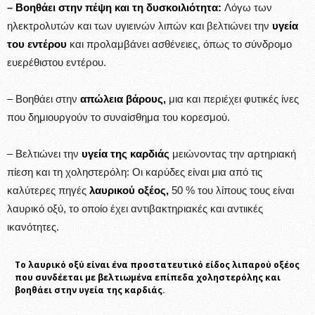
–
Βοηθάει στην πέψη και τη δυσκοιλιότητα:
Λόγω των
ηλεκτρολυτών και των υγιεινών λιπών και βελτιώνει την
υγεία
του εντέρου
και προλαμβάνει ασθένειες, όπως το σύνδρομο
ευερέθιστου εντέρου.
– Βοηθάει στην
απώλεια βάρους,
μια και περιέχει φυτικές ίνες
που δημιουργούν το συναίσθημα του κορεσμού.
– Βελτιώνει την
υγεία της καρδιάς
μειώνοντας την αρτηριακή
πίεση και τη χοληστερόλη: Οι καρύδες είναι μια από τις
καλύτερες πηγές
λαυρικού οξέος,
50 % του λίπους τους είναι
λαυρικό οξύ, το οποίο έχει αντιβακτηριακές και αντιικές
ικανότητες.
Το λαυρικό οξύ είναι ένα προστατευτικό είδος λιπαρού οξέος
που συνδέεται με βελτιωμένα επίπεδα χοληστερόλης και
βοηθάει στην υγεία της καρδιάς.