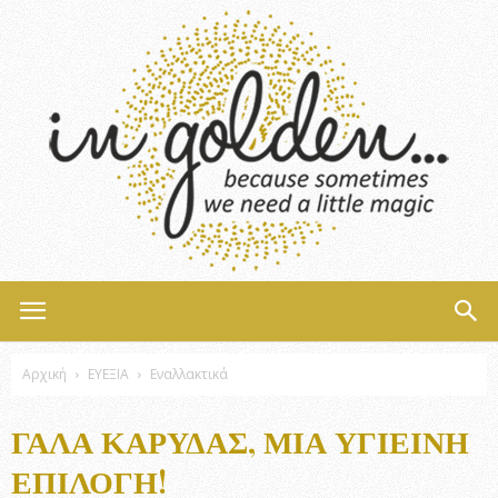
InGolden
Αρχική
ΕΥΕΞΙΑ
Εναλλακτικά
ΓΆΛΑ ΚΑΡΎΔΑΣ, ΜΙΑ ΥΓΙΕΙΝΉ
ΕΠΙΛΟΓΉ!