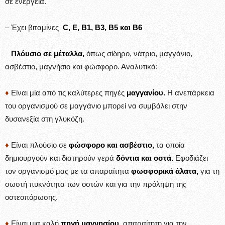
σε ενέργεια.
– Έχει βιταμίνες
C, Ε, Β1, Β3, Β5 και Β6
–
Πλόυσιο σε μέταλλα,
όπως σίδηρο, νάτριο, μαγγάνιο,
ασβέστιο, μαγνήσιο και φώσφορο. Αναλυτικά:
♦
Είναι μία από τις καλύτερες πηγές
μαγγανίου.
Η ανεπάρκεια
του οργανισμού σε μαγγάνιο μπορεί να συμβάλει στην
δυσανεξία στη γλυκόζη.
♦
Είναι πλούσιο σε
φώσφορο και ασβέστιο,
τα οποία
δημιουργούν και διατηρούν γερά
δόντια και οστά.
Εφοδιάζει
τον οργανισμό μας με τα απαραίτητα
φωσφορικά άλατα,
για τη
σωστή πυκνότητα των οστών και για την πρόληψη της
οστεοπόρωσης.
♦
Είναι μια καλή
πηγή μαγνησίου
, απαραίτητη για την