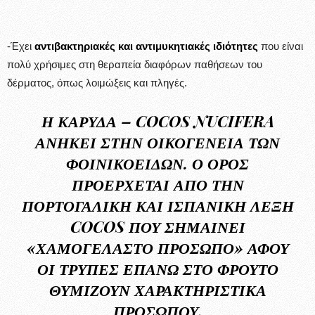
-Έχει
αντιβακτηριακές και αντιμυκητιακές ιδιότητες
που είναι
πολύ χρήσιμες στη θεραπεία διαφόρων παθήσεων του
δέρματος, όπως λοιμώξεις και πληγές.
Η ΚΑΡΎΔΑ – COCOS NUCIFERA
ΑΝΉΚΕΙ ΣΤΗΝ ΟΙΚΟΓΈΝΕΙΑ ΤΩΝ
ΦΟΙΝΙΚΟΕΙΔΏΝ. Ο ΌΡΟΣ
ΠΡΟΈΡΧΕΤΑΙ ΑΠΌ ΤΗΝ
ΠΟΡΤΟΓΑΛΙΚΉ ΚΑΙ ΙΣΠΑΝΙΚΉ ΛΈΞΗ
COCOS ΠΟΥ ΣΗΜΑΊΝΕΙ
«ΧΑΜΟΓΕΛΑΣΤΌ ΠΡΌΣΩΠΟ» ΑΦΟΎ
ΟΙ ΤΡΎΠΕΣ ΕΠΆΝΩ ΣΤΟ ΦΡΟΎΤΟ
ΘΥΜΊΖΟΥΝ ΧΑΡΑΚΤΗΡΙΣΤΙΚΆ
ΠΡΟΣΏΠΟΥ.