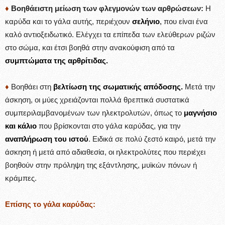
♦
Βοηθάειστη μείωση των φλεγμονών των αρθρώσεων:
Η
καρύδα και το γάλα αυτής, περιέχουν
σελήνιο
,
που είναι ένα
καλό αντιοξειδωτικό. Ελέγχει τα επίπεδα των ελεύθερων ριζών
στο σώμα, και έτσι βοηθά στην ανακούφιση από τα
συμπτώματα της αρθρίτιδας.
♦
Βοηθάει στη
βελτίωση της σωματικής απόδοσης.
Μετά την
άσκηση, οι μύες χρειάζονται πολλά θρεπτικά συστατικά
συμπεριλαμβανομένων των ηλεκτρολυτών, όπως το
μαγνήσιο
και κάλιο
που βρίσκονται στο γάλα καρύδας, για την
αναπλήρωση του ιστού
. Ειδικά σε πολύ ζεστό καιρό, μετά την
άσκηση ή μετά από αδιαθεσία, οι ηλεκτρολύτες που περιέχει
βοηθούν στην πρόληψη της εξάντλησης, μυϊκών πόνων ή
κράμπες.
Επίσης το γάλα καρύδας: