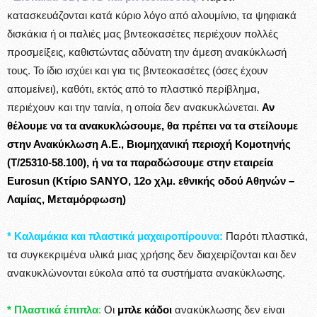
κατασκευάζονται κατά κύριο λόγο από αλουμίνιο, τα ψηφιακά
δισκάκια ή οι παλιές μας βιντεοκασέτες περιέχουν πολλές
προσμείξεις, καθιστώντας αδύνατη την άμεση ανακύκλωσή
τους. Το ίδιο ισχύει και για τις βιντεοκασέτες (όσες έχουν
απομείνει), καθότι, εκτός από το πλαστικό περίβλημα,
περιέχουν και την ταινία, η οποία δεν ανακυκλώνεται.
Αν
θέλουμε να τα ανακυκλώσουμε, θα πρέπει να τα στείλουμε
στην Ανακύκλωση Α.Ε., Βιομηχανική περιοχή Κομοτηνής
(Τ/25310-58.100), ή να τα παραδώσουμε στην εταιρεία
Eurosun (Kτίριο SANYO, 12ο χλμ. εθνικής οδού Αθηνών –
Λαμίας, Μεταμόρφωση)
* Καλαμάκια και πλαστικά μαχαιροπίρουνα:
Παρότι πλαστικά,
τα συγκεκριμένα υλικά μιας χρήσης δεν διαχειρίζονται και δεν
ανακυκλώνονται εύκολα από τα συστήματα ανακύκλωσης.
* Πλαστικά έπιπλα
:
Οι
μπλε κάδοι
ανακύκλωσης δεν είναι