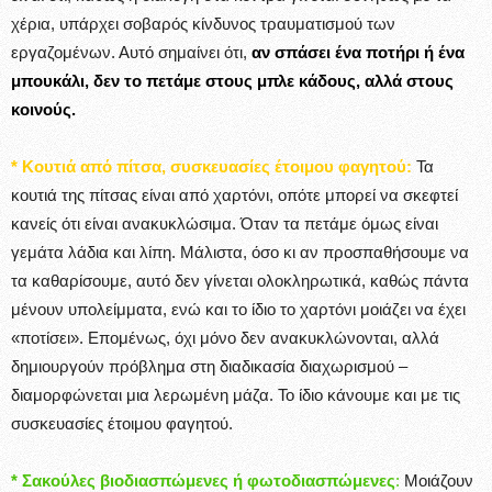
χέρια, υπάρχει σοβαρός κίνδυνος τραυματισμού των
εργαζομένων. Αυτό σημαίνει ότι,
αν σπάσει ένα ποτήρι ή ένα
μπουκάλι, δεν το πετάμε στους μπλε κάδους, αλλά στους
κοινούς.
* Κουτιά από πίτσα, συσκευασίες έτοιμου φαγητού:
Τα
κουτιά της πίτσας είναι από χαρτόνι, οπότε μπορεί να σκεφτεί
κανείς ότι είναι ανακυκλώσιμα. Όταν τα πετάμε όμως είναι
γεμάτα λάδια και λίπη. Μάλιστα, όσο κι αν προσπαθήσουμε να
τα καθαρίσουμε, αυτό δεν γίνεται ολοκληρωτικά, καθώς πάντα
μένουν υπολείμματα, ενώ και το ίδιο το χαρτόνι μοιάζει να έχει
«ποτίσει». Επομένως, όχι μόνο δεν ανακυκλώνονται, αλλά
δημιουργούν πρόβλημα στη διαδικασία διαχωρισμού –
διαμορφώνεται μια λερωμένη μάζα. Το ίδιο κάνουμε και με τις
συσκευασίες έτοιμου φαγητού.
* Σακούλες βιοδιασπώμενες ή φωτοδιασπώμενες
:
Μοιάζουν