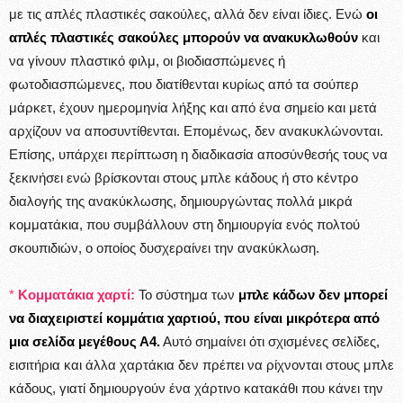
με τις απλές πλαστικές σακούλες, αλλά δεν είναι ίδιες. Ενώ
οι
απλές πλαστικές σακούλες μπορούν να ανακυκλωθούν
και
να γίνουν πλαστικό φιλμ, οι βιοδιασπώμενες ή
φωτοδιασπώμενες, που διατίθενται κυρίως από τα σούπερ
μάρκετ, έχουν ημερομηνία λήξης και από ένα σημείο και μετά
αρχίζουν να αποσυντίθενται. Επομένως, δεν ανακυκλώνονται.
Επίσης, υπάρχει περίπτωση η διαδικασία αποσύνθεσής τους να
ξεκινήσει ενώ βρίσκονται στους μπλε κάδους ή στο κέντρο
διαλογής της ανακύκλωσης, δημιουργώντας πολλά μικρά
κομματάκια, που συμβάλλουν στη δημιουργία ενός πολτού
σκουπιδιών, ο οποίος δυσχεραίνει την ανακύκλωση.
*
Κομματάκια χαρτί:
Το σύστημα των
μπλε κάδων
δεν μπορεί
να διαχειριστεί κομμάτια χαρτιού, που είναι μικρότερα από
μια σελίδα μεγέθους Α4.
Αυτό σημαίνει ότι σχισμένες σελίδες,
εισιτήρια και άλλα χαρτάκια δεν πρέπει να ρίχνονται στους μπλε
κάδους, γιατί δημιουργούν ένα χάρτινο κατακάθι που κάνει την