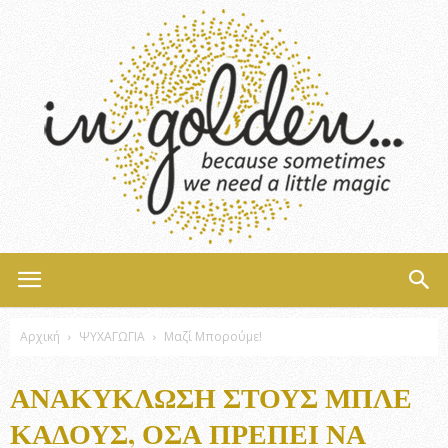
InGolden
Αρχική
ΨΥΧΑΓΩΓΙΑ
Μαζί Μπορούμε!
ΑΝΑΚΎΚΛΩΣΗ ΣΤΟΥΣ ΜΠΛΕ
ΚΆΔΟΥΣ, ΌΣΑ ΠΡΈΠΕΙ ΝΑ