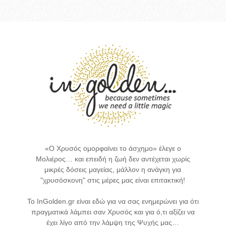
«Ο Χρυσός ομορφαίνει το άσχημο» έλεγε ο
Μολιέρος… και επειδή η ζωή δεν αντέχεται χωρίς
μικρές δόσεις μαγείας, μάλλον η ανάγκη για
"χρυσόσκονη" στις μέρες μας είναι επιτακτική!
Το InGolden.gr είναι εδώ για να σας ενημερώνει για ότι
πραγματικά λάμπει σαν Χρυσός και για ό,τι αξίζει να
έχει λίγο από την λάμψη της Ψυχής μας…