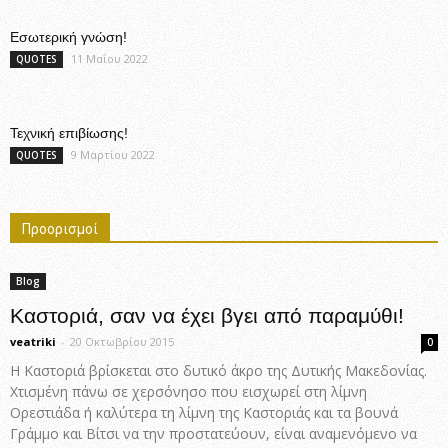
Εσωτερική γνώση!
11 Μαΐου 2022
QUOTES
Τεχνική επιβίωσης!
9 Μαρτίου 2022
QUOTES
Προορισμοί
Blog
Καστοριά, σαν να έχει βγει από παραμύθι!
veatriki
-
20 Οκτωβρίου 2015
0
Η Καστοριά βρίσκεται στο δυτικό άκρο της Δυτικής Μακεδονίας.
Χτισμένη πάνω σε χερσόνησο που εισχωρεί στη λίμνη
Ορεστιάδα ή καλύτερα τη λίμνη της Καστοριάς και τα βουνά
Γράμμο και Βίτσι να την προστατεύουν, είναι αναμενόμενο να