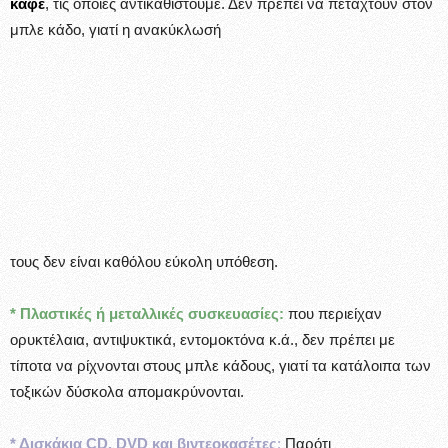
καφέ
, τις οποίες αντικαθιστούμε. Δεν πρέπει να πεταχτούν στον
μπλε κάδο, γιατί η ανακύκλωσή
τους δεν είναι καθόλου εύκολη υπόθεση.
* Πλαστικές ή μεταλλικές συσκευασίες:
που περιείχαν
ορυκτέλαια, αντιψυκτικά, εντομοκτόνα κ.ά., δεν πρέπει με
τίποτα να ρίχνονται στους μπλε κάδους, γιατί τα κατάλοιπα των
τοξικών δύσκολα απομακρύνονται.
* Δισκάκια CD, DVD και βιντεοκασέτες
:
Παρότι