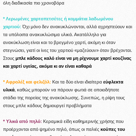
όλη διαδικασία πιο χρονοβόρα
* Λερωμένες χαρτοπετσέτες ή κομμάτια λαδωμένου
χαρτιού:
Όχι μόνο δεν ανακυκλώνονται, αλλά αχρηστεύουν και
τα υπόλοιπα ανακυκλώσιμα υλικά. Ακατάλληλο για
ανακύκλωση είναι και το βρεγμένο χαρτί, ακόμη κι όταν
στεγνώσει, γιατί οι ίνες του χαρτιού «μαζεύουν» όταν βρέχονται.
Στους
μπλε κάδους
καλό είναι να μη ρίχνουμε χαρτί κουζίνας
και χαρτί υγείας, ακόμα κι αν είναι καθαρά
* Αφρολέξ και φελιζόλ:
Και τα δύο είναι ιδιαίτερα
εύφλεκτα
υλικά
, καθώς μπορούν να πάρουν φωτιά σε οποιοδήποτε
στάδιο της πορείας της ανακύκλωσης. Συνεπώς, η ρίψη τους
στους μπλε κάδους δημιουργεί προβλήματα
* Υλικά από πηλό:
Κεραμικά είδη καθημερινής χρήσης που
προέρχονται από ψημένο πηλό, όπως οι παλιές
κούπες του