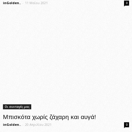
inGolden..
-
11 Μαΐου 2021
0
Οι συνταγές μας
Μπισκότα χωρίς ζάχαρη και αυγά!
inGolden..
-
20 Απριλίου 2021
0