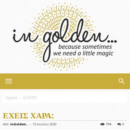
InGolden
Αρχική
QUOTES
ΈΧΕΙΣ ΧΑΡΆ;
Από
inGolden..
-
15 Ιουνίου 2020
714
0