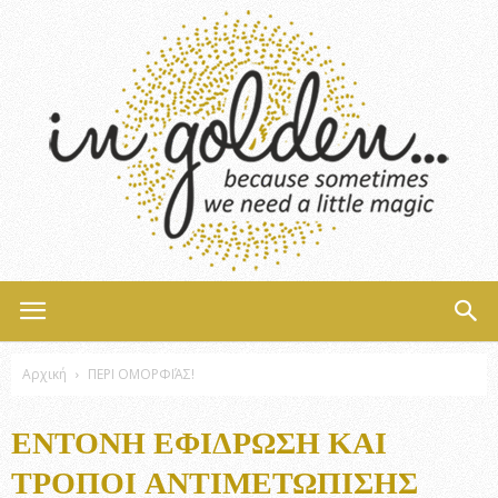
InGolden
Αρχική
ΠΕΡΙ ΟΜΟΡΦΙΆΣ!
ΈΝΤΟΝΗ ΕΦΊΔΡΩΣΗ ΚΑΙ
ΤΡΌΠΟΙ ΑΝΤΙΜΕΤΏΠΙΣΗΣ