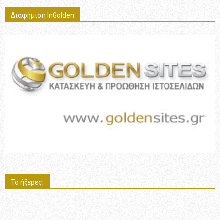
Διαφήμιση InGolden
Το ήξερες;