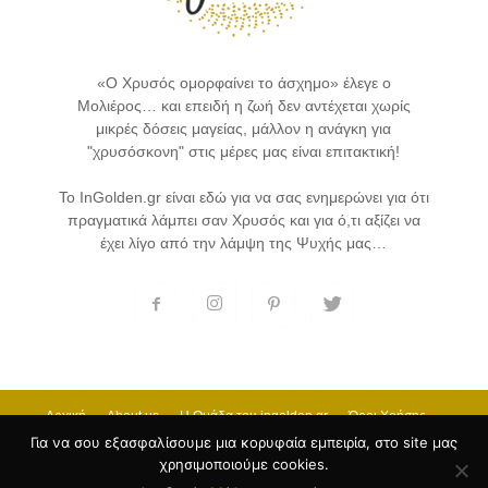
«Ο Χρυσός ομορφαίνει το άσχημο» έλεγε ο
Μολιέρος… και επειδή η ζωή δεν αντέχεται χωρίς
μικρές δόσεις μαγείας, μάλλον η ανάγκη για
"χρυσόσκονη" στις μέρες μας είναι επιτακτική!
Το InGolden.gr είναι εδώ για να σας ενημερώνει για ότι
πραγματικά λάμπει σαν Χρυσός και για ό,τι αξίζει να
έχει λίγο από την λάμψη της Ψυχής μας…
Αρχική
About us
H Ομάδα του ingolden.gr
Όροι Χρήσης
Επικοινωνία
Για να σου εξασφαλίσουμε μια κορυφαία εμπειρία, στο site μας
χρησιμοποιούμε cookies.
© 2017 INGOLDEN.GR - HOSTING & CREATE BY
Κατασκευή Ιστοσελίδων
by