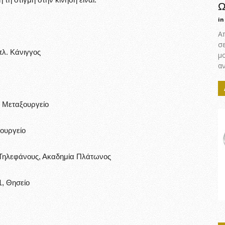
Ω
in
Α
σ
πλ. Κάνιγγος
μ
αν
 Μεταξουργείο
ουργείο
 Τηλεφάνους, Ακαδημία Πλάτωνος
1, Θησείο