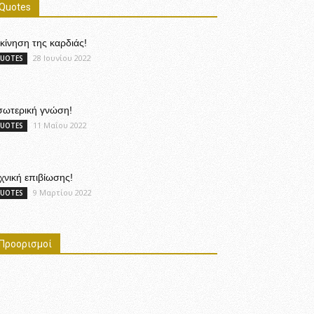
Quotes
κίνηση της καρδιάς!
28 Ιουνίου 2022
UOTES
σωτερική γνώση!
11 Μαΐου 2022
UOTES
χνική επιβίωσης!
9 Μαρτίου 2022
UOTES
Προορισμοί