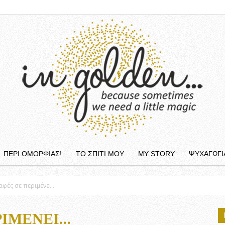
ΠΕΡΙ ΟΜΟΡΦΙΆΣ!
ΤΟ ΣΠΙΤΙ ΜΟΥ
MY STORY
ΨΥΧΑΓΩΓΙ
InGolden
αφές σε περιμένει…
ΡΙΜΈΝΕΙ…