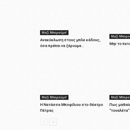
Μαζί Μπορούμε!
Μαζί Μπορο
Ανακύκλωση στους μπλε κάδους,
Μην το πετά
όσα πρέπει να ξέρουμε…
Μαζί Μπορούμε!
Μαζί Μπορο
Η Νατάσσα Μποφίλιου στο Θέατρο
Πως μαθαίν
Πέτρας
“τουαλέτα”