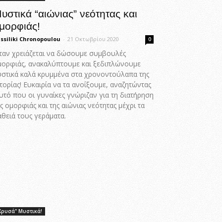
υστικά “αιώνιας” νεότητας και
μορφιάς!
ssiliki Chronopoulou
-
21 Οκτωβρίου 2020
0
ταν χρειάζεται να δώσουμε συμβουλές
μορφιάς, ανακαλύπτουμε και ξεδιπλώνουμε
υστικά καλά κρυμμένα στα χρονοντούλαπα της
τορίας! Ευκαιρία να τα ανοίξουμε, αναζητώντας
υτό που οι γυναίκες γνώριζαν για τη διατήρηση
ς ομορφιάς και της αιώνιας νεότητας μέχρι τα
θειά τους γεράματα.
Χρυσά" Μυστικά!