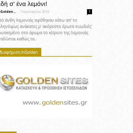
δή σ’ ένα λεμόνι!
 Golden...
-
7 Ιανουαρίου 2016
1
πό άνθη λεμονιάς αφέθηκαν κάτω απ’ το
εληνόφως ανάκατες μ’ ακόρεστο έρωτα ευωδιές’
ουσκεμένο στο άρωμα το κίτρινο της λεμονιάς
αδύεται καθώς τα...
Διαφήμιση InGolden