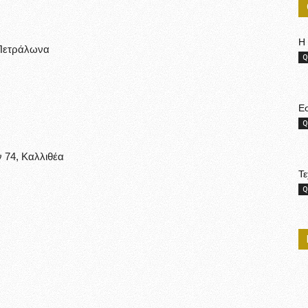
Η 
 Πετράλωνα
Q
Ε
Q
 74, Καλλιθέα
Τε
Q