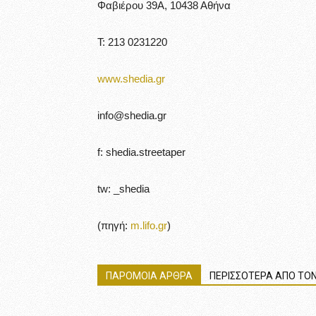
Φαβιέρου 39Α, 10438 Αθήνα
Τ: 213 0231220
www.shedia.gr
info@shedia.gr
f: shedia.streetaper
tw: _shedia
(πηγή:
m.lifo.gr
)
ΠΑΡΟΜΟΙΑ ΑΡΘΡΑ
ΠΕΡΙΣΣΟΤΕΡΑ ΑΠΟ ΤΟΝ