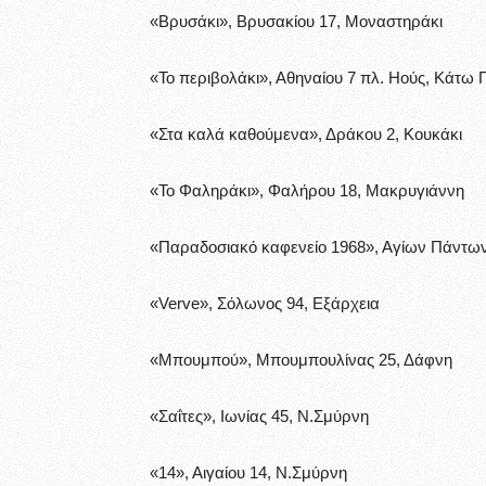
«Βρυσάκι», Βρυσακίου 17, Μοναστηράκι
«Το περιβολάκι», Αθηναίου 7 πλ. Ηούς, Κάτω
«Στα καλά καθούμενα», Δράκου 2, Κουκάκι
«Το Φαληράκι», Φαλήρου 18, Μακρυγιάννη
«Παραδοσιακό καφενείο 1968», Αγίων Πάντων
«Verve», Σόλωνος 94, Εξάρχεια
«Μπουμπού», Μπουμπουλίνας 25, Δάφνη
«Σαΐτες», Ιωνίας 45, Ν.Σμύρνη
«14», Αιγαίου 14, Ν.Σμύρνη