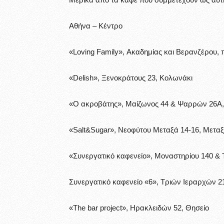
Αθήνα – Κέντρο
«Loving Family», Ακαδημίας και Βερανζέρου, 
«Delish», Ξενοκράτους 23, Κολωνάκι
«Ο ακροβάτης», Μαίζωνος 44 & Ψαρρών 26Α,
«Salt&Sugar», Νεοφύτου Μεταξά 14-16, Μεταξ
«Συνεργατικό καφενείο», Μοναστηρίου 140 &
Συνεργατικό καφενείο «6», Τριών Ιεραρχών 2
«The bar project», Ηρακλειδών 52, Θησείο