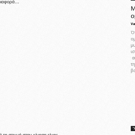
 διαφορά…
Μ
ο
Va
Ό
ο
μ
ισ
α
τη
βα
"
τη στιγμή στην κίνηση είναι: