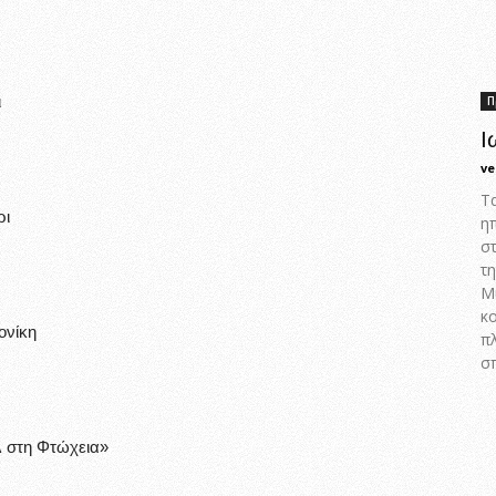
ι
Π
Ι
ve
Τα
ρι
η
στ
τη
Μ
κο
ονίκη
πλ
σ
λ στη Φτώχεια»