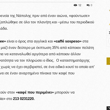
12
0
φενεία της Νάπολης πριν από έναν αιώνα, «φούντωσε»
 εξαπλώθηκε σε όλο τον πλανήτη και –μέσω του περιοδικού
λάδα.
fee»
είναι ο όρος στα αγγλικά και
«caffé sospeso»
στα
ι μαζί έναν δεύτερο με έκπτωση 35% από κάποιον πελάτη
 για να καταναλωθεί αργότερα από κάποιον άλλον
υνατότητα να τον πληρώσει ο ίδιος. Ο καταστηματάρχης
ρίς να έχει σερβιριστεί, σε ένα ειδικό κουτί το οποίο απ’
νει σε έναν αναρτημένο πίνακα τον καφέ που
κούν στον
«καφέ που περιμένει»
μπορούν να
δία» στο
213 0231220.
"