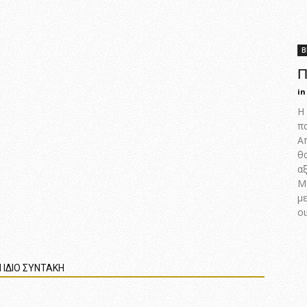
B
Π
in
Η 
π
Α
θ
αξ
Μ
με
οι
 ΙΔΙΟ ΣΥΝΤΑΚΗ