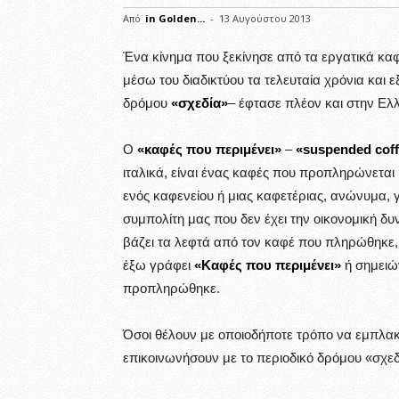
Από
in Golden...
-
13 Αυγούστου 2013
Ένα κίνημα που ξεκίνησε από τα εργατικά κα
μέσω του διαδικτύου τα τελευταία χρόνια και
δρόμου
«σχεδία»
– έφτασε πλέον και στην Ελ
Ο
«καφές που περιμένει»
–
«suspended cof
ιταλικά, είναι ένας καφές που προπληρώνετα
ενός καφενείου ή μιας καφετέριας, ανώνυμα,
συμπολίτη μας που δεν έχει την οικονομική δ
βάζει τα λεφτά από τον καφέ που πληρώθηκε, χω
έξω γράφει
«Καφές που περιμένει»
ή σημειώ
προπληρώθηκε.
Όσοι θέλουν με οποιοδήποτε τρόπο να εμπλα
επικοινωνήσουν με το περιοδικό δρόμου «σχε