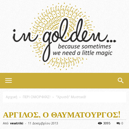
InGolden
Αρχική
ΠΕΡΙ ΟΜΟΡΦΙΆΣ!
"Χρυσά" Μυστικά!
ΆΡΓΙΛΟΣ, Ο ΘΑΥΜΑΤΟΥΡΓΌΣ!
Από
veatriki
-
11 Δεκεμβρίου 2013
3095
0