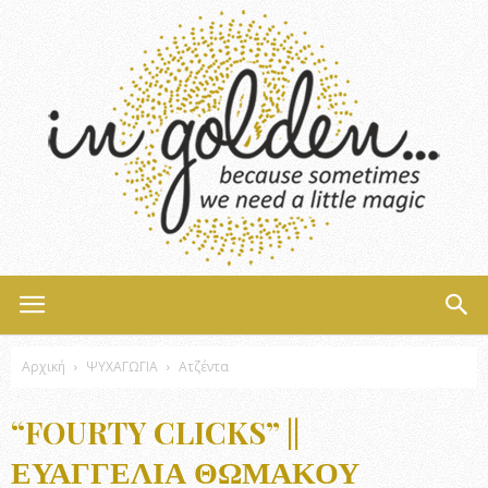
InGolden
Αρχική
ΨΥΧΑΓΩΓΙΑ
Ατζέντα
“FOURTY CLICKS” ||
ΕΥΑΓΓΕΛΊΑ ΘΩΜΆΚΟΥ