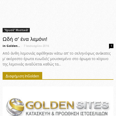
"Χρυσά" Μυστικά!
Ωδή σ’ ένα λεμόνι!
in Golden...
-
7 Ιανουαρίου 2016
1
Από άνθη λεμονιάς αφέθηκαν κάτω απ’ το σεληνόφως ανάκατες
μ’ ακόρεστο έρωτα ευωδιές’ μουσκεμένο στο άρωμα το κίτρινο
της λεμονιάς αναδύεται καθώς τα...
Διαφήμιση InGolden