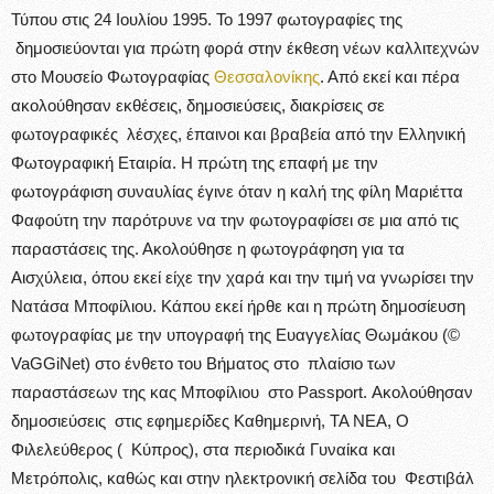
Τύπου στις 24 Ιουλίου 1995. Το 1997 φωτογραφίες της
δημοσιεύονται για πρώτη φορά στην έκθεση νέων καλλιτεχνών
στο Μουσείο Φωτογραφίας
Θεσσαλονίκης
. Από εκεί και πέρα
ακολούθησαν εκθέσεις, δημοσιεύσεις, διακρίσεις σε
φωτογραφικές λέσχες, έπαινοι και βραβεία από την Ελληνική
Φωτογραφική Εταιρία. Η πρώτη της επαφή με την
φωτογράφιση συναυλίας έγινε όταν η καλή της φίλη Μαριέττα
Φαφούτη την παρότρυνε να την φωτογραφίσει σε μια από τις
παραστάσεις της. Ακολούθησε η φωτογράφηση για τα
Αισχύλεια, όπου εκεί είχε την χαρά και την τιμή να γνωρίσει την
Νατάσα Μποφίλιου. Κάπου εκεί ήρθε και η πρώτη δημοσίευση
φωτογραφίας με την υπογραφή της Ευαγγελίας Θωμάκου (©
VaGGiNet) στο ένθετο του Βήματος στο πλαίσιο των
παραστάσεων της κας Μποφίλιου στο Passport. Ακολούθησαν
δημοσιεύσεις στις εφημερίδες Καθημερινή, ΤΑ ΝΕΑ, Ο
Φιλελεύθερος ( Κύπρος), στα περιοδικά Γυναίκα και
Μετρόπολις, καθώς και στην ηλεκτρονική σελίδα του Φεστιβάλ