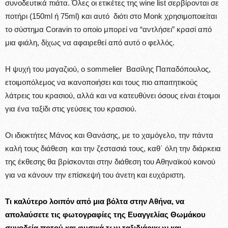
συνοδευτικά πιάτα. Όλες οι ετικέτες της wine list σερβίρονται σε
ποτήρι (150ml ή 75ml) και αυτό διότι στο Monk χρησιμοποιείται
το σύστημα Coravin το οποίο μπορεί να “αντλήσει” κρασί από
μια φιάλη, δίχως να αφαιρεθεί από αυτό ο φελλός.
Η ψυχή του μαγαζιού, ο sommelier Βασίλης Παπαδόπουλος,
ετοιμοπόλεμος να ικανοποιήσει και τους πιο απαιτητικούς
λάτρεις του κρασιού, αλλά και να κατευθύνει όσους είναι έτοιμοι
για ένα ταξίδι στις γεύσεις του κρασιού.
Οι ιδιοκτήτες Μάνος και Θανάσης, με το χαμόγελο, την πάντα
καλή τους διάθεση και την ζεστασιά τους, καθ΄ όλη την διάρκεια
της έκθεσης θα βρίσκονται στην διάθεση του Αθηναϊκού κοινού
για να κάνουν την επίσκεψή του άνετη και ευχάριστη.
Τι καλύτερο λοιπόν από μια βόλτα στην Αθήνα, να
απολαύσετε τις φωτογραφίες της Ευαγγελίας Θωμάκου
συνοδεία ποτού και φυσικά των ταξιδιάρικων και