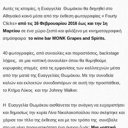
Αυτές τις ιστορίες, η Ευαγγελία Θωμάκου θα διηγηθεί στο
Αθηναϊκό κοινό μέσα από την έκθεση φωτογραφίας « Fourty
Clicks»
από τις 16 Φεβρουαρίου 2016 έως και την 1η
Μαρτίου
σε ένα χώρο ζεστό και φιλόξενο με κινηματογραφική
ατμόσφαιρα
το wine bar ΜΟΝΚ Grapes and Spirits.
40 φωτογραφίες, από συναυλίες και παραστάσεις, backstage
λήψεις, σε μια «οπτική συναυλία» όπου θα θυμηθούμε
κορυφαίες στιγμές από τις εμφανίσεις των καλλιτεχνών μέσα
από την ματιά της Ευαγγελίας Θωμάκου. Με την συνοδεία
καλών και εκλεκτών συνοδοιπόρων σε αυτή την προσπάθεια,
το Κτήμα Λύκος και την Johnny Walker.
Η Ευαγγελία Θωμάκου αισθάνεται την ανάγκη να ευχαριστήσει
και δημοσίως την κυρία Λίνα Νικολακοπούλου που σκέφτηκε και
χάρισε τον τίτλο της έκθεσης και με τον τρόπο της συνέβαλε
στο να γίνει πραγματικότητα ένα όνειρο ζωής:
Μια «οπτική