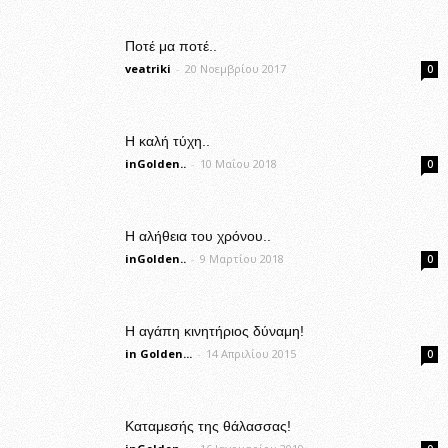
Ποτέ μα ποτέ..
veatriki
-
20 Νοεμβρίου 2017
0
Η καλή τύχη..
inGolden..
-
10 Μαΐου 2018
0
Η αλήθεια του χρόνου..
inGolden..
-
9 Μαρτίου 2018
0
Η αγάπη κινητήριος δύναμη!
in Golden...
-
14 Απριλίου 2015
0
Καταμεσής της θάλασσας!