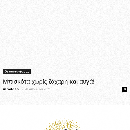
Οι συνταγές μας
Μπισκότα χωρίς ζάχαρη και αυγά!
inGolden..
-
20 Απριλίου 2021
0