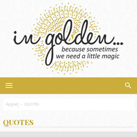
InGolden
Αρχική
QUOTES
QUOTES