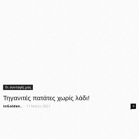
Οι συνταγές μας
Τηγανιτές πατάτες χωρίς λάδι!
inGolden..
-
11 Μαΐου 2021
0