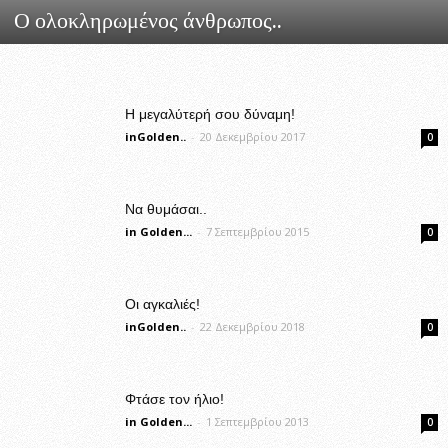
Ο ολοκληρωμένος άνθρωπος..
Η μεγαλύτερή σου δύναμη!
inGolden..
-
20 Δεκεμβρίου 2017
0
Να θυμάσαι..
in Golden...
-
7 Σεπτεμβρίου 2015
0
Οι αγκαλιές!
inGolden..
-
22 Δεκεμβρίου 2018
0
Φτάσε τον ήλιο!
in Golden...
-
1 Σεπτεμβρίου 2013
0