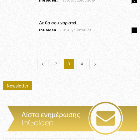
inGolden..
-
16 Ιανουαρίου 2019
0
Δε θα σου χαριστεί..
inGolden..
-
28 Αυγούστου 2018
0
2
3
4
Newsletter