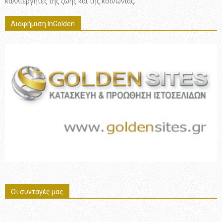
καλλιεργητές της ζωής και της κοινωνίας.
Διαφήμιση InGolden
Οι συνταγές μας