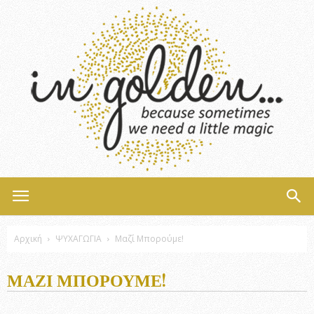
InGolden
Αρχική
ΨΥΧΑΓΩΓΙΑ
Μαζί Μπορούμε!
ΜΑΖΊ ΜΠΟΡΟΎΜΕ!