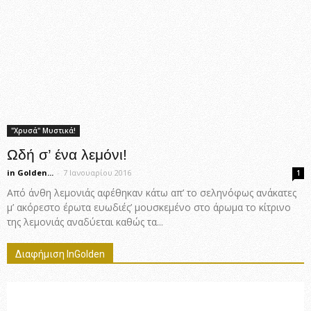
"Χρυσά" Μυστικά!
Ωδή σ’ ένα λεμόνι!
in Golden...
-
7 Ιανουαρίου 2016
1
Από άνθη λεμονιάς αφέθηκαν κάτω απ’ το σεληνόφως ανάκατες
μ’ ακόρεστο έρωτα ευωδιές’ μουσκεμένο στο άρωμα το κίτρινο
της λεμονιάς αναδύεται καθώς τα...
Διαφήμιση InGolden