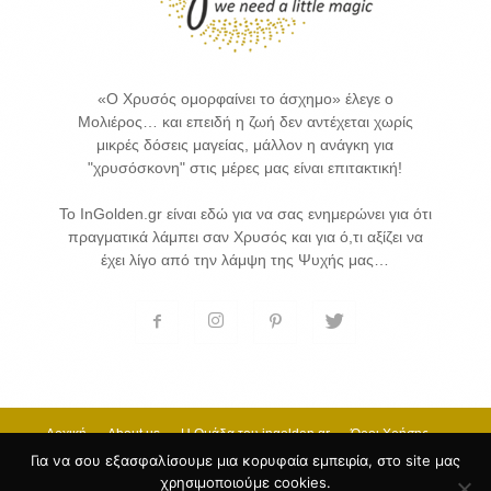
«Ο Χρυσός ομορφαίνει το άσχημο» έλεγε ο
Μολιέρος… και επειδή η ζωή δεν αντέχεται χωρίς
μικρές δόσεις μαγείας, μάλλον η ανάγκη για
"χρυσόσκονη" στις μέρες μας είναι επιτακτική!
Το InGolden.gr είναι εδώ για να σας ενημερώνει για ότι
πραγματικά λάμπει σαν Χρυσός και για ό,τι αξίζει να
έχει λίγο από την λάμψη της Ψυχής μας…
Αρχική
About us
H Ομάδα του ingolden.gr
Όροι Χρήσης
Επικοινωνία
Για να σου εξασφαλίσουμε μια κορυφαία εμπειρία, στο site μας
χρησιμοποιούμε cookies.