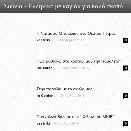
Σούνιο – Ελληνικό με καγιάκ για καλό σκοπό
Η Νατάσσα Μποφίλιου στο Θέατρο Πέτρας
veatriki
-
1 Σεπτεμβρίου 2016
0
Πως μαθαίνω στο κουτάβι μου την “τουαλέτα”
inGolden..
-
21 Αυγούστου 2016
0
Στην παραλία με το σκύλο μας
in Golden...
-
29 Ιουλίου 2016
0
Πασχαλινό Bazaar των ” Φίλων του ΜΚΙΕ”
veatriki
-
8 Απριλίου 2016
0