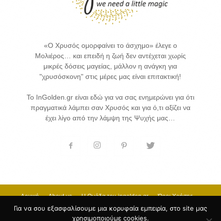
«Ο Χρυσός ομορφαίνει το άσχημο» έλεγε ο
Μολιέρος… και επειδή η ζωή δεν αντέχεται χωρίς
μικρές δόσεις μαγείας, μάλλον η ανάγκη για
"χρυσόσκονη" στις μέρες μας είναι επιτακτική!
Το InGolden.gr είναι εδώ για να σας ενημερώνει για ότι
πραγματικά λάμπει σαν Χρυσός και για ό,τι αξίζει να
έχει λίγο από την λάμψη της Ψυχής μας…
Αρχική
About us
H Ομάδα του ingolden.gr
Όροι Χρήσης
Επικοινωνία
Για να σου εξασφαλίσουμε μια κορυφαία εμπειρία, στο site μας
χρησιμοποιούμε cookies.