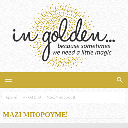
InGolden
Αρχική
ΨΥΧΑΓΩΓΙΑ
Μαζί Μπορούμε!
ΜΑΖΊ ΜΠΟΡΟΎΜΕ!