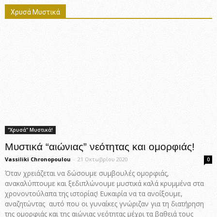
Χρυσά Μυστικά
"Χρυσά" Μυστικά!
Μυστικά “αιώνιας” νεότητας και ομορφιάς!
Vassiliki Chronopoulou
-
21 Οκτωβρίου 2020
0
Όταν χρειάζεται να δώσουμε συμβουλές ομορφιάς,
ανακαλύπτουμε και ξεδιπλώνουμε μυστικά καλά κρυμμένα στα
χρονοντούλαπα της ιστορίας! Ευκαιρία να τα ανοίξουμε,
αναζητώντας αυτό που οι γυναίκες γνώριζαν για τη διατήρηση
της ομορφιάς και της αιώνιας νεότητας μέχρι τα βαθειά τους