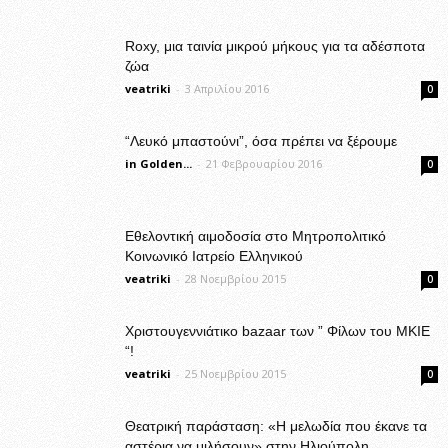
Roxy, μια ταινία μικρού μήκους για τα αδέσποτα
ζώα
veatriki
-
3 Απριλίου 2016
0
“Λευκό μπαστούνι”, όσα πρέπει να ξέρουμε
in Golden...
-
21 Φεβρουαρίου 2016
0
Εθελοντική αιμοδοσία στο Μητροπολιτικό
Κοινωνικό Ιατρείο Ελληνικού
veatriki
-
28 Νοεμβρίου 2015
0
Χριστουγεννιάτικο bazaar των ” Φίλων του ΜΚΙΕ
“!
veatriki
-
25 Νοεμβρίου 2015
0
Θεατρική παράσταση: «Η μελωδία που έκανε τα
αστέρια να μιλήσουν» στην Ηλιούπολη