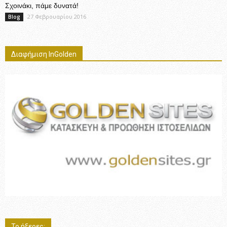
Σχοινάκι, πάμε δυνατά!
27 Φεβρουαρίου 2016
Blog
Διαφήμιση InGolden
Το ήξερες;