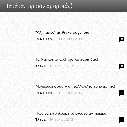
Πατάτα.. προιόν ομορφιάς!
“Αλχημείες” με θειικό μαγνήσιο
in Golden...
-
14 Ιουλίου 2013
0
Τα Ναι και τα ΟΧΙ της Κυτταρίτιδας!
Έλενα
-
11 Ιουλίου 2013
0
Μαγειρική σόδα – οι πολλαπλές χρήσεις της!
in Golden...
-
11 Ιουλίου 2013
4
Πώς να επιλέξουμε το σωστό αντηλιακό
Έλενα
-
10 Ιουλίου 2013
1