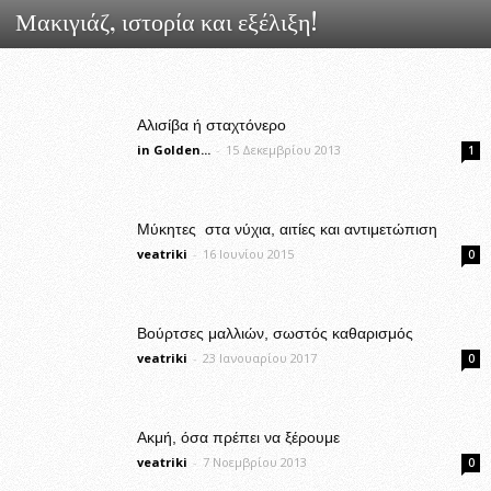
Μακιγιάζ, ιστορία και εξέλιξη!
Αλισίβα ή σταχτόνερο
in Golden...
-
15 Δεκεμβρίου 2013
1
Μύκητες στα νύχια, αιτίες και αντιμετώπιση
veatriki
-
16 Ιουνίου 2015
0
Βούρτσες μαλλιών, σωστός καθαρισμός
veatriki
-
23 Ιανουαρίου 2017
0
Ακμή, όσα πρέπει να ξέρουμε
veatriki
-
7 Νοεμβρίου 2013
0