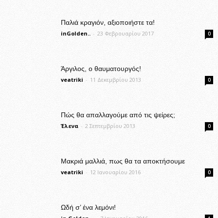
Παλιά κραγιόν, αξιοποιήστε τα!
inGolden..
-
23 Φεβρουαρίου 2017
0
Άργιλος, ο θαυματουργός!
veatriki
-
11 Δεκεμβρίου 2013
0
Πώς θα απαλλαγούμε από τις ψείρες;
Έλενα
-
2 Σεπτεμβρίου 2013
0
Μακριά μαλλιά, πως θα τα αποκτήσουμε
veatriki
-
12 Ιανουαρίου 2016
0
Ωδή σ’ ένα λεμόνι!