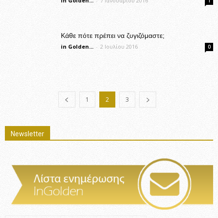
in Golden...
-
7 Ιανουαρίου 2016
1
Κάθε πότε πρέπει να ζυγιζόμαστε;
in Golden...
-
2 Ιουλίου 2016
0
1
2
3
Newsletter