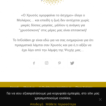
«Ο Χρυσός ομορφαίνει το άσχημο» έλεγε ο
Μολιέρος… και επειδή η ζωή δεν αντέχεται χωρίς
μικρές δόσεις μαγείας, μάλλον η ανάγκη για
"χρυσόσκονη" στις μέρες μας είναι επιτακτική!
Το InGolden.gr είναι εδώ για να σας ενημερώνει για ότι
πραγματικά λάμπει σαν Χρυσός και για ό,τι αξίζει να
έχει λίγο από την λάμψη της Ψυχής μας…
Αρχική
About us
H Ομάδα του ingolden.gr
Όροι Χρήσης
Επικοινωνία
Για να σου εξασφαλίσουμε μια κορυφαία εμπειρία, στο site μας
χρησιμοποιούμε cookies.
© 2017 INGOLDEN.GR - HOSTING & CREATE BY
Κατασκευή Ιστοσελίδων
by
Αποδοχή
Μάθετε περισσότερα
Goldensites