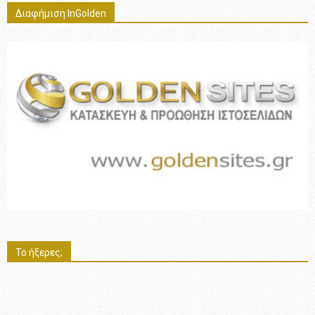
Διαφήμιση InGolden
Το ήξερες;