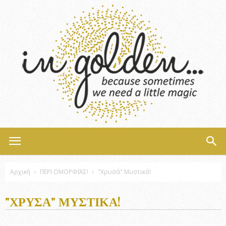
InGolden
Αρχική
ΠΕΡΙ ΟΜΟΡΦΙΆΣ!
"Χρυσά" Μυστικά!
"ΧΡΥΣΆ" ΜΥΣΤΙΚΆ!