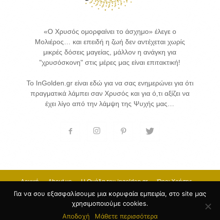
«Ο Χρυσός ομορφαίνει το άσχημο» έλεγε ο
Μολιέρος… και επειδή η ζωή δεν αντέχεται χωρίς
μικρές δόσεις μαγείας, μάλλον η ανάγκη για
"χρυσόσκονη" στις μέρες μας είναι επιτακτική!
Το InGolden.gr είναι εδώ για να σας ενημερώνει για ότι
πραγματικά λάμπει σαν Χρυσός και για ό,τι αξίζει να
έχει λίγο από την λάμψη της Ψυχής μας…
Αρχική
About us
H Ομάδα του ingolden.gr
Όροι Χρήσης
Επικοινωνία
Για να σου εξασφαλίσουμε μια κορυφαία εμπειρία, στο site μας
χρησιμοποιούμε cookies.
© 2017 INGOLDEN.GR - HOSTING & CREATE BY
Κατασκευή Ιστοσελίδων
by
Αποδοχή
Μάθετε περισσότερα
Goldensites