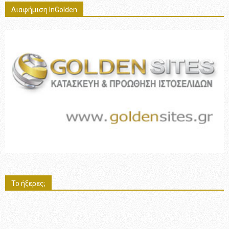
Διαφήμιση InGolden
Το ήξερες;