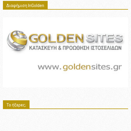
Διαφήμιση InGolden
Το ήξερες;