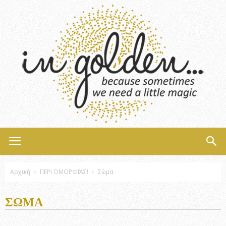
InGolden
Αρχική
ΠΕΡΙ ΟΜΟΡΦΙΆΣ!
Σώμα
ΣΏΜΑ