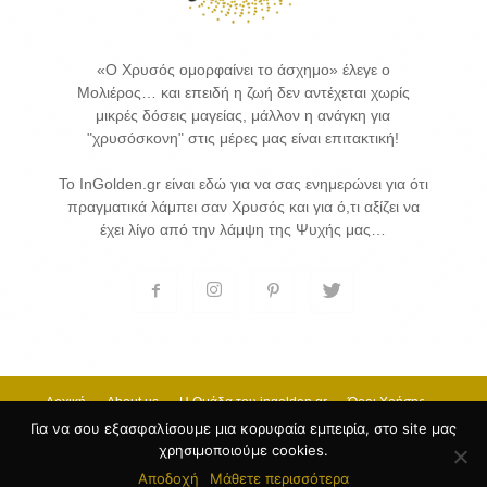
«Ο Χρυσός ομορφαίνει το άσχημο» έλεγε ο
Μολιέρος… και επειδή η ζωή δεν αντέχεται χωρίς
μικρές δόσεις μαγείας, μάλλον η ανάγκη για
"χρυσόσκονη" στις μέρες μας είναι επιτακτική!
Το InGolden.gr είναι εδώ για να σας ενημερώνει για ότι
πραγματικά λάμπει σαν Χρυσός και για ό,τι αξίζει να
έχει λίγο από την λάμψη της Ψυχής μας…
Αρχική
About us
H Ομάδα του ingolden.gr
Όροι Χρήσης
Επικοινωνία
Για να σου εξασφαλίσουμε μια κορυφαία εμπειρία, στο site μας
χρησιμοποιούμε cookies.
© 2017 INGOLDEN.GR - HOSTING & CREATE BY
Κατασκευή Ιστοσελίδων
by
Αποδοχή
Μάθετε περισσότερα
Goldensites