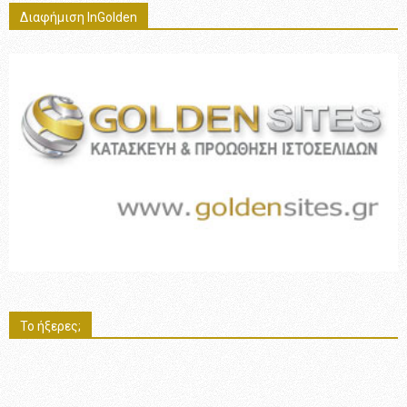
Διαφήμιση InGolden
Το ήξερες;