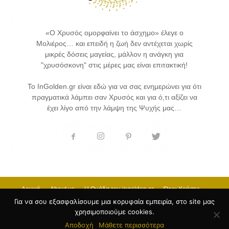
«Ο Χρυσός ομορφαίνει το άσχημο» έλεγε ο
Μολιέρος… και επειδή η ζωή δεν αντέχεται χωρίς
μικρές δόσεις μαγείας, μάλλον η ανάγκη για
"χρυσόσκονη" στις μέρες μας είναι επιτακτική!
Το InGolden.gr είναι εδώ για να σας ενημερώνει για ότι
πραγματικά λάμπει σαν Χρυσός και για ό,τι αξίζει να
έχει λίγο από την λάμψη της Ψυχής μας…
Αρχική
About us
H Ομάδα του ingolden.gr
Όροι Χρήσης
Επικοινωνία
Για να σου εξασφαλίσουμε μια κορυφαία εμπειρία, στο site μας
χρησιμοποιούμε cookies.
© 2017 INGOLDEN.GR - HOSTING & CREATE BY
Κατασκευή Ιστοσελίδων
by
Αποδοχή
Μάθετε περισσότερα
Goldensites