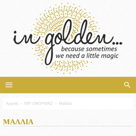
InGolden
Αρχική
ΠΕΡΙ ΟΜΟΡΦΙΆΣ!
Μαλλιά
ΜΑΛΛΙΆ