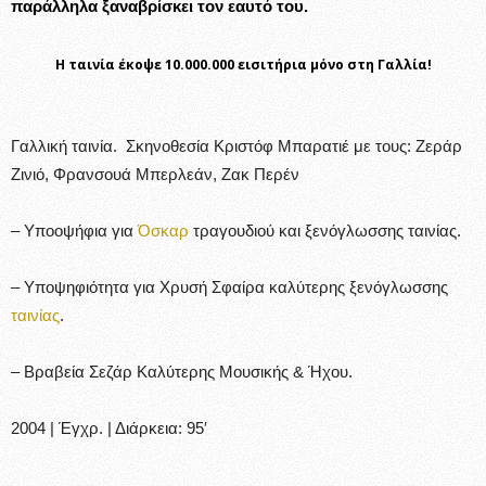
παράλληλα ξαναβρίσκει τον εαυτό του.
Η ταινία έκοψε 10.000.000 εισιτήρια μόνο στη Γαλλία!
Γαλλική ταινία. Σκηνοθεσία Κριστόφ Μπαρατιέ με τους: Ζεράρ
Ζινιό, Φρανσουά Μπερλεάν, Ζακ Περέν
– Υποοψήφια για
Όσκαρ
τραγουδιού και ξενόγλωσσης ταινίας.
– Υποψηφιότητα για Χρυσή Σφαίρα καλύτερης ξενόγλωσσης
ταινίας
.
– Βραβεία Σεζάρ Καλύτερης Μουσικής & Ήχου.
2004 | Έγχρ. | Διάρκεια: 95′