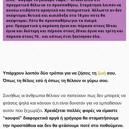
πραγματικά θέλω να το προσπαθήσω. Σταμάτησα λοιπόν να
ακούω οτιδήποτε αρνητικό και πεσιμιστικό. Άλλωστε αν δεν
σκέφτομαι θετικά και αισιόδοξα στα 18 μου πότε θα
σκέφτομαι; Πότε θα προσπαθήσω για τα όνειρά
μου;
Πραγματικά η ακρόαση έγινε και πέρασα στους 50 και
έγινε και δεύτερη και πέρασα στους 20 και έγινε και τρίτη και
πέρασα στους 10… και κάπως έτσι ξεκίνησαν όλα..
Υπάρχουν λοιπόν δύο τρόποι για να ζήσεις τη
ζωή
σου.
Όπως τη θέλεις εσύ ή όπως τη θέλουν οι γύρω σου.
Συνήθως οι άνθρωποι θέλουν να πιστεύουν πως δεν μπορείς να
φτάσεις ψηλά και κάνουν ό,τι είναι δυνατόν για να εμποδίσουν
αυτόν που ξεχωρίζει.
Χρειάζεται πολλές φορές να είμαστε
“κουφοί” διαφορετικά αργά ή γρήγορα θα σταματήσουμε
την προσπάθεια και δεν θα φτάσουμε ποτέ στο ποθούμενο.