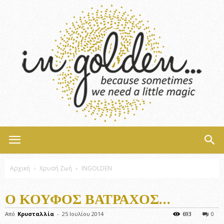
InGolden
Αρχική
Χρυσή Ζωή
INGOLDEN
Ο ΚΟΥΦΌΣ ΒΆΤΡΑΧΟΣ…
Από
Κρυσταλλία
-
25 Ιουλίου 2014
693
0