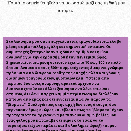
Σ’αυτό το σημείο θα ήθελα να μοιραστώ μαζί σας τη δική μου
ιστορία:
Στο ξεκίνημά μου σαν επαγγελματίας τραγουδίστρια, έλαβα
μέρος σε μία πολλή μεγάλη και σημαντική οντισιόν. Οι
συμμετοχές ξεπερνούσαν τις 500 σε αριθμό και η ώρα
αναμονής για την ακρόασή μου ήταν πεντέμισι ώρες.
Σημειωταίον, μια μέση οντισιόν έχει από 10 έως 100 το πολύ
άτομα. Ανάμεσα στους 500+ συμμετέχοντες διέκρινα γνώριμα
πρόσωπα από διάφορα reality της εποχής αλλά και γόνους
διασήμων τραγουδιστών, ηθοποιών κλπ. Ύστερα από
περίπου δύο ώρες αναμονής αρκετοί άρχισαν να
δυσανασχετούν και άλλοι ξεκίνησαν να λένε οτι είναι
στημένο, ότι δεν υπάρχει καμμία περίπτωση να διαλέξουν
κάποιον από εμάς και οτι εννοείται πως θα πάρουν τα
“βίσματα”. Ομολογώ πως στην αρχή δεν τους άκουγα, όσο
περνούσαν όμως οι ώρες και έβλεπα πως τα “βίσματα” έχουν
προτεραιότητα άρχισαν να με πιάνουν οι αμφιβολίες μου.
Ένας φίλος μου κατάλαβε οτι είμαι στο τσακ να τα
παρατήσω (είχαν περάσει και 5 ολόκληρες ώρες!) και μου
είπε: “Φάγαμε το γάιδαρο τώρα…” κι εκεί είπα ότι