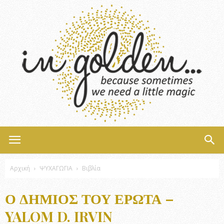
InGolden
Αρχική
ΨΥΧΑΓΩΓΙΑ
Βιβλία
Ο ΔΉΜΙΟΣ ΤΟΥ ΈΡΩΤΑ –
YALOM D. IRVIN