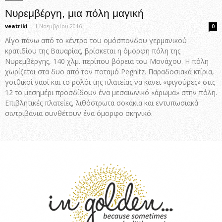
Νυρεμβέργη, μια πόλη μαγική
veatriki
-
1 Νοεμβρίου 2016
0
Λίγο πάνω από το κέντρο του ομόσπονδου γερμανικού
κρατιδίου της Βαυαρίας, βρίσκεται η όμορφη πόλη της
Νυρεμβέργης, 140 χλμ. περίπου βόρεια του Μονάχου. Η πόλη
χωρίζεται στα δυο από τον ποταμό Pegnitz. Παραδοσιακά κτίρια,
γοτθικοί ναοί και το ρολόι της πλατείας να κάνει «φιγούρες» στις
12 το μεσημέρι προσδίδουν ένα μεσαιωνικό «άρωμα» στην πόλη.
Επιβλητικές πλατείες, λιθόστρωτα σοκάκια και εντυπωσιακά
σιντριβάνια συνθέτουν ένα όμορφο σκηνικό.