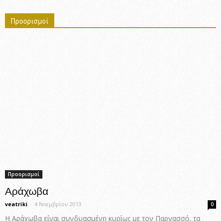
Προορισμοί
Προορισμοί
Αράχωβα
veatriki
-
4 Νοεμβρίου 2013
0
Η Αράχωβα είναι συνδυασμένη κυρίως με τον Παρνασσό, τα