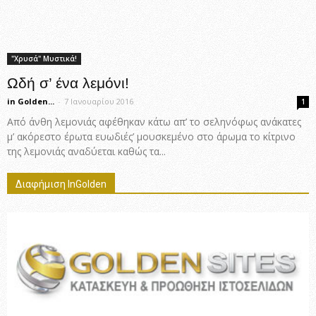
"Χρυσά" Μυστικά!
Ωδή σ’ ένα λεμόνι!
in Golden...
-
7 Ιανουαρίου 2016
1
Από άνθη λεμονιάς αφέθηκαν κάτω απ’ το σεληνόφως ανάκατες
μ’ ακόρεστο έρωτα ευωδιές’ μουσκεμένο στο άρωμα το κίτρινο
της λεμονιάς αναδύεται καθώς τα...
Διαφήμιση InGolden