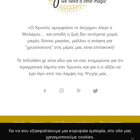
«Ο Χρυσός ομορφαίνει το άσχημο» έλεγε ο
Μολιέρος… και επειδή η ζωή δεν αντέχεται χωρίς
μικρές δόσεις μαγείας, μάλλον η ανάγκη για
"χρυσόσκονη" στις μέρες μας είναι επιτακτική!
Το InGolden.gr είναι εδώ για να σας ενημερώνει για ότι
πραγματικά λάμπει σαν Χρυσός και για ό,τι αξίζει να
έχει λίγο από την λάμψη της Ψυχής μας…
Αρχική
About us
H Ομάδα του ingolden.gr
Όροι Χρήσης
Επικοινωνία
Για να σου εξασφαλίσουμε μια κορυφαία εμπειρία, στο site μας
χρησιμοποιούμε cookies.