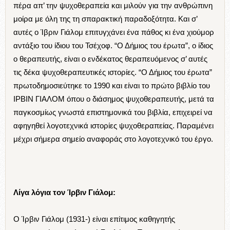
πέρα απ’ την ψυχοθεραπεία και μιλούν για την ανθρώπινη
μοίρα με όλη της τη σπαρακτική παραδοξότητα. Και σ’
αυτές ο Ίβριν Γιάλομ επιτυγχάνει ένα πάθος κι ένα χιούμορ
αντάξιο του ίδιου του Τσέχοφ. “Ο Δήμιος του έρωτα”, ο ίδιος
ο θεραπευτής, είναι ο ενδέκατος θεραπευόμενος σ’ αυτές
τις δέκα ψυχοθεραπευτικές ιστορίες. “Ο Δήμιος του έρωτα”
πρωτοδημοσιεύτηκε το 1990 και είναι το πρώτο βιβλίο του
ΙΡΒΙΝ ΓΙΑΛΟΜ όπου ο διάσημος ψυχοθεραπευτής, μετά τα
παγκοσμίως γνωστά επιστημονικά του βιβλία, επιχειρεί να
αφηγηθεί λογοτεχνικά ιστορίες ψυχοθεραπείας. Παραμένει
μέχρι σήμερα σημείο αναφοράς στο λογοτεχνικό του έργο.
Λίγα λόγια τον Ίρβιν Γιάλομ:
O Ίρβιν Γιάλομ (1931-) είναι επίτιμος καθηγητής