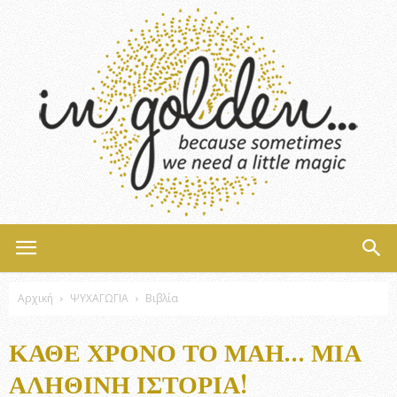
InGolden
Αρχική
ΨΥΧΑΓΩΓΙΑ
Βιβλία
ΚΆΘΕ ΧΡΌΝΟ ΤΟ ΜΆΗ… ΜΙΑ
ΑΛΗΘΙΝΉ ΙΣΤΟΡΊΑ!