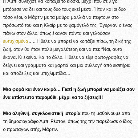
Η Άμπι συνέχισε να κοιτάζει το κιόσκι, μέχρι που σε λίγο
μπόρεσε να δει και τους δυο τους εκεί μέσα. Ήταν και οι δυο
τόσο νέοι, ο Μάρτιν με τα μαύρα μαλλιά να πέφτουν στο
πρόσωπό του και η Κλαίρ με το χαμόγελό της. Έγερναν ο ένας
πάνω στον άλλο, όπως έκαναν πάντα και γελούσαν
ευτυχισμένα
….. Ήθελε να μπορεί να κοιτάξει πίσω, τη δική της
ζωή, όταν θα ήταν πολύ μεγαλύτερη και να πει: “Ναι, αυτό
έκανα. Κι εκείνο. Και το άλλο. Ήθελε να είχε φωτογραφίες να
δείχνει και γράμματα και χαρτιά και μια συλλογή από εισιτήρια
και αποδείξεις και μπιχλιμπίδια…
Μια φορά και έναν καιρό… Γιατί η ζωή μπορεί να μοιάζει σαν
ένα απίστευτο παραμύθι, μέχρι να το ζήσεις!!!
Μια αληθινή, συγκλονιστική ιστορία
που τη μαθαίνουμε από
τη δημοσιογράφο Άμπι Pέστον, όπως της την παρέδωσε ο ίδιος
ο πρωταγωνιστής, Mάρτιν.