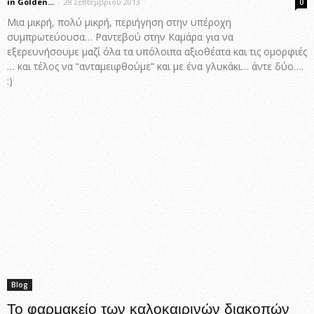
in Golden...
-
28 Σεπτεμβρίου 2013
0
Μια μικρή, πολύ μικρή, περιήγηση στην υπέροχη
συμπρωτεύουσα… Ραντεβού στην Καμάρα για να
εξερευνήσουμε μαζί όλα τα υπόλοιπα αξιοθέατα και τις ομορφιές
… και τέλος να “ανταμειφθούμε” και με ένα γλυκάκι… άντε δύο….
:)
Blog
Το φαρμακείο των καλοκαιρινών διακοπών