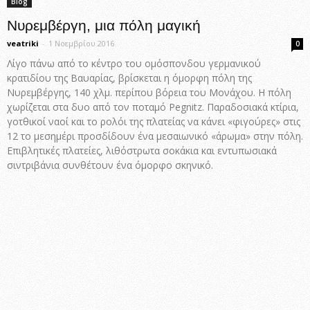
Blog
Νυρεμβέργη, μια πόλη μαγική
veatriki
-
1 Νοεμβρίου 2016
0
Λίγο πάνω από το κέντρο του ομόσπονδου γερμανικού
κρατιδίου της Βαυαρίας, βρίσκεται η όμορφη πόλη της
Νυρεμβέργης, 140 χλμ. περίπου βόρεια του Μονάχου. Η πόλη
χωρίζεται στα δυο από τον ποταμό Pegnitz. Παραδοσιακά κτίρια,
γοτθικοί ναοί και το ρολόι της πλατείας να κάνει «φιγούρες» στις
12 το μεσημέρι προσδίδουν ένα μεσαιωνικό «άρωμα» στην πόλη.
Επιβλητικές πλατείες, λιθόστρωτα σοκάκια και εντυπωσιακά
σιντριβάνια συνθέτουν ένα όμορφο σκηνικό.