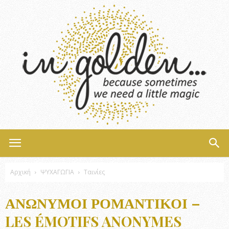
InGolden
Αρχική
ΨΥΧΑΓΩΓΙΑ
Ταινίες
ΑΝΏΝΥΜΟΙ ΡΟΜΑΝΤΙΚΟΊ –
LES ÉMOTIFS ANONYMES