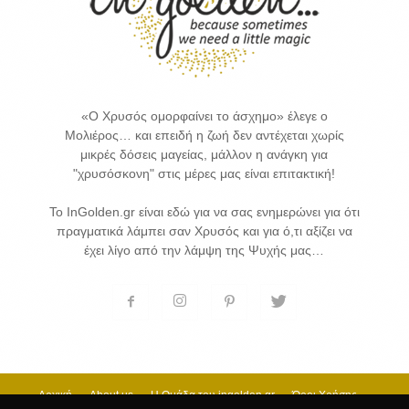
«Ο Χρυσός ομορφαίνει το άσχημο» έλεγε ο
Μολιέρος… και επειδή η ζωή δεν αντέχεται χωρίς
μικρές δόσεις μαγείας, μάλλον η ανάγκη για
"χρυσόσκονη" στις μέρες μας είναι επιτακτική!
Το InGolden.gr είναι εδώ για να σας ενημερώνει για ότι
πραγματικά λάμπει σαν Χρυσός και για ό,τι αξίζει να
έχει λίγο από την λάμψη της Ψυχής μας…
Αρχική
About us
H Ομάδα του ingolden.gr
Όροι Χρήσης