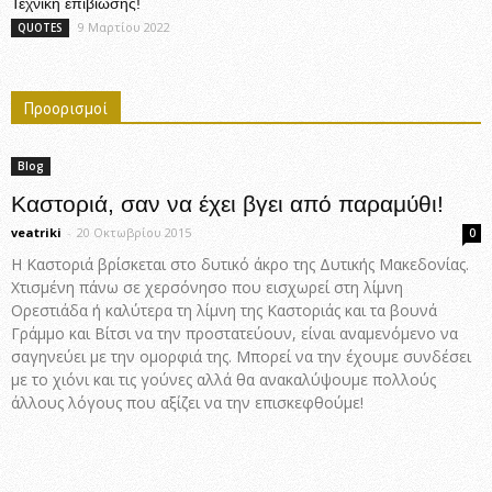
Τεχνική επιβίωσης!
9 Μαρτίου 2022
QUOTES
Προορισμοί
Blog
Καστοριά, σαν να έχει βγει από παραμύθι!
veatriki
-
20 Οκτωβρίου 2015
0
Η Καστοριά βρίσκεται στο δυτικό άκρο της Δυτικής Μακεδονίας.
Χτισμένη πάνω σε χερσόνησο που εισχωρεί στη λίμνη
Ορεστιάδα ή καλύτερα τη λίμνη της Καστοριάς και τα βουνά
Γράμμο και Βίτσι να την προστατεύουν, είναι αναμενόμενο να
σαγηνεύει με την ομορφιά της. Μπορεί να την έχουμε συνδέσει
με το χιόνι και τις γούνες αλλά θα ανακαλύψουμε πολλούς
άλλους λόγους που αξίζει να την επισκεφθούμε!