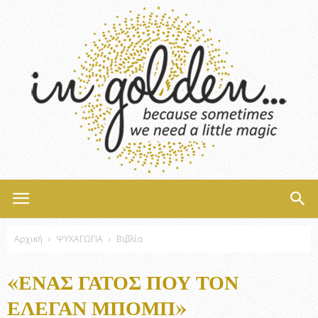
InGolden
Αρχική
ΨΥΧΑΓΩΓΙΑ
Βιβλία
«ΈΝΑΣ ΓΆΤΟΣ ΠΟΥ ΤΟΝ
ΈΛΕΓΑΝ ΜΠΟΜΠ»