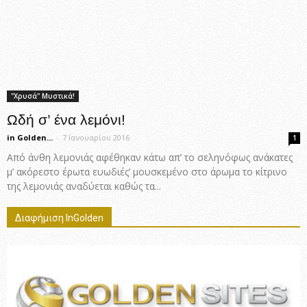
"Χρυσά" Μυστικά!
Ωδή σ’ ένα λεμόνι!
in Golden...
-
7 Ιανουαρίου 2016
1
Από άνθη λεμονιάς αφέθηκαν κάτω απ’ το σεληνόφως ανάκατες
μ’ ακόρεστο έρωτα ευωδιές’ μουσκεμένο στο άρωμα το κίτρινο
της λεμονιάς αναδύεται καθώς τα...
Διαφήμιση InGolden