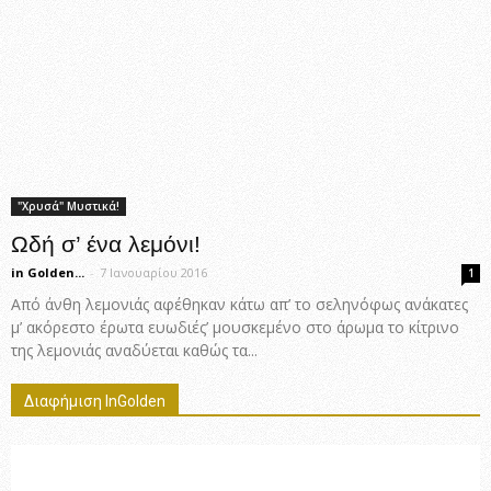
"Χρυσά" Μυστικά!
Ωδή σ’ ένα λεμόνι!
in Golden...
-
7 Ιανουαρίου 2016
1
Από άνθη λεμονιάς αφέθηκαν κάτω απ’ το σεληνόφως ανάκατες
μ’ ακόρεστο έρωτα ευωδιές’ μουσκεμένο στο άρωμα το κίτρινο
της λεμονιάς αναδύεται καθώς τα...
Διαφήμιση InGolden