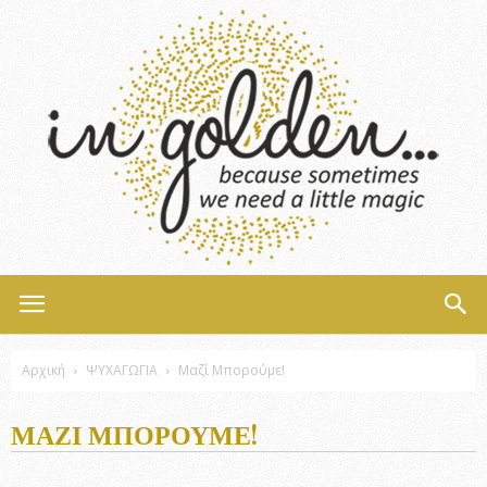
InGolden
Αρχική
ΨΥΧΑΓΩΓΙΑ
Μαζί Μπορούμε!
ΜΑΖΊ ΜΠΟΡΟΎΜΕ!