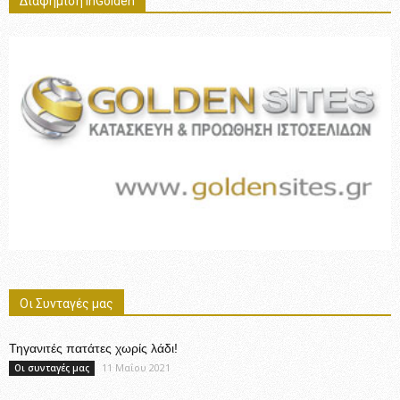
Διαφήμιση InGolden
Οι Συνταγές μας
Τηγανιτές πατάτες χωρίς λάδι!
11 Μαΐου 2021
Οι συνταγές μας