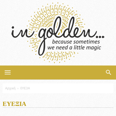
InGolden
Αρχική
ΕΥΕΞΙΑ
ΕΥΕΞΙΑ