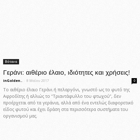
Βότανα
Γεράνι: αιθέριο έλαιο, ιδιότητες και χρήσεις!
inGolden..
-
8 Μαΐου 2017
0
Το αιθέριο έλαιο Γεράνι ή πελαργόνι, γνωστό ως το φυτό της
Αφροδίτης ή αλλιώς το “Τριαντάφυλλο του φτωχού”, δεν
προέρχεται από τα γεράνια, αλλά από ένα εντελώς διαφορετικό
είδος φυτού και έχει δράση στα περισσότερα συστήματα του
οργανισμού μας.