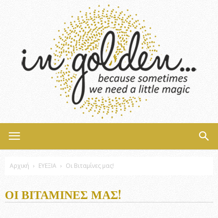
InGolden
Αρχική
ΕΥΕΞΙΑ
Οι Βιταμίνες μας!
ΟΙ ΒΙΤΑΜΊΝΕΣ ΜΑΣ!