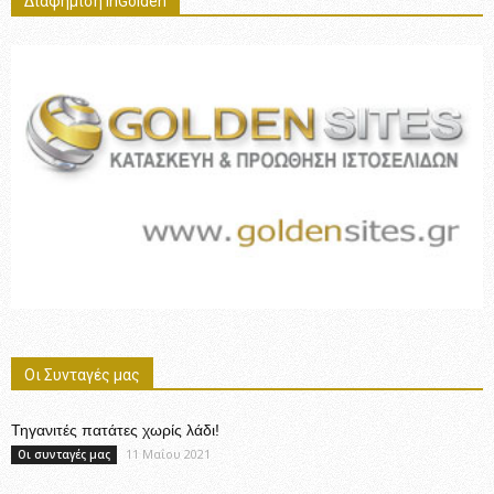
Διαφήμιση InGolden
Οι Συνταγές μας
Τηγανιτές πατάτες χωρίς λάδι!
11 Μαΐου 2021
Οι συνταγές μας