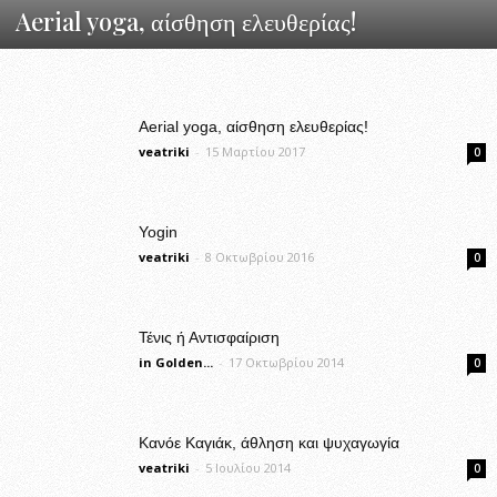
Aerial yoga, αίσθηση ελευθερίας!
Aerial yoga, αίσθηση ελευθερίας!
veatriki
-
15 Μαρτίου 2017
0
Yogin
veatriki
-
8 Οκτωβρίου 2016
0
Τένις ή Αντισφαίριση
in Golden...
-
17 Οκτωβρίου 2014
0
Κανόε Καγιάκ, άθληση και ψυχαγωγία
veatriki
-
5 Ιουλίου 2014
0