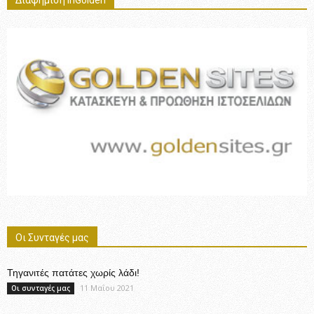
Διαφήμιση InGolden
Οι Συνταγές μας
Τηγανιτές πατάτες χωρίς λάδι!
11 Μαΐου 2021
Οι συνταγές μας