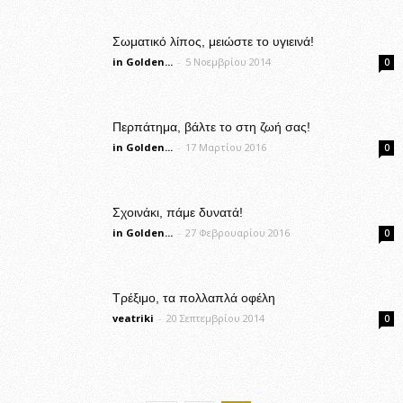
Σωματικό λίπος, μειώστε το υγιεινά!
in Golden...
-
5 Νοεμβρίου 2014
0
Περπάτημα, βάλτε το στη ζωή σας!
in Golden...
-
17 Μαρτίου 2016
0
Σχοινάκι, πάμε δυνατά!
in Golden...
-
27 Φεβρουαρίου 2016
0
Τρέξιμο, τα πολλαπλά οφέλη
veatriki
-
20 Σεπτεμβρίου 2014
0