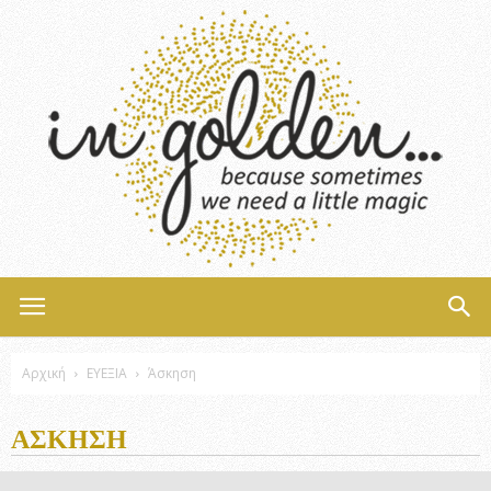
InGolden
Αρχική
ΕΥΕΞΙΑ
Άσκηση
ΆΣΚΗΣΗ